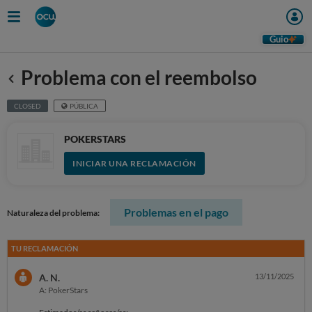
Guio
Problema con el reembolso
Anterior
CLOSED
PÚBLICA
POKERSTARS
INICIAR UNA RECLAMACIÓN
Problemas en el pago
Naturaleza del problema:
TU RECLAMACIÓN
A. N.
13/11/2025
A: PokerStars