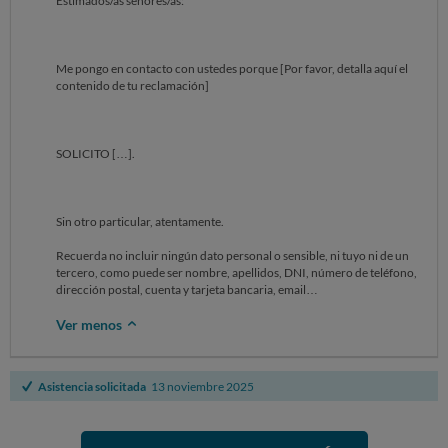
Estimados/as señores/as:
Me pongo en contacto con ustedes porque [Por favor, detalla aquí el
contenido de tu reclamación]
SOLICITO […].
Sin otro particular, atentamente.
Recuerda no incluir ningún dato personal o sensible, ni tuyo ni de un
tercero, como puede ser nombre, apellidos, DNI, número de teléfono,
dirección postal, cuenta y tarjeta bancaria, email…
Ver menos
Asistencia solicitada
13 noviembre 2025