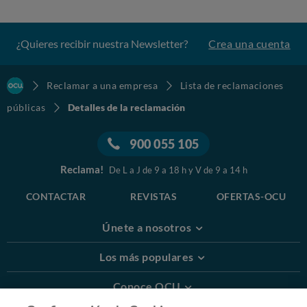
¿Quieres recibir nuestra Newsletter?
Crea una cuenta
Reclamar a una empresa
Lista de reclamaciones
públicas
Detalles de la reclamación
900 055 105
Reclama!
De L a J de 9 a 18 h y V de 9 a 14 h
CONTACTAR
REVISTAS
OFERTAS-OCU
Únete a nosotros
Los más populares
Conoce OCU