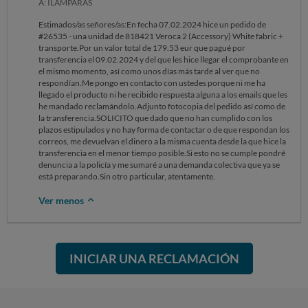
A: ILAMPARAS
Estimados/as señores/as:En fecha 07.02.2024 hice un pedido de
#26535 - una unidad de 818421 Veroca 2 (Accessory) White fabric +
transporte.Por un valor total de 179.53 eur que pagué por
transferencia el 09.02.2024 y del que les hice llegar el comprobante en
el mismo momento, así como unos días más tarde al ver que no
respondían.Me pongo en contacto con ustedes porque ni me ha
llegado el producto ni he recibido respuesta alguna a los emails que les
he mandado reclamándolo.Adjunto fotocopia del pedido así como de
la transferencia.SOLICITO que dado que no han cumplido con los
plazos estipulados y no hay forma de contactar o de que respondan los
correos, me devuelvan el dinero a la misma cuenta desde la que hice la
transferencia en el menor tiempo posible.Si esto no se cumple pondré
denuncia a la policía y me sumaré a una demanda colectiva que ya se
está preparando.Sin otro particular, atentamente.
Ver menos
INICIAR UNA RECLAMACIÓN