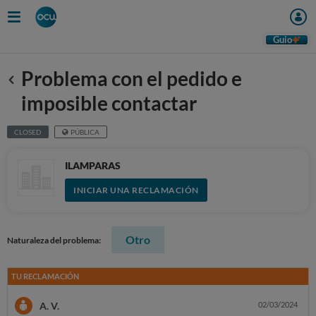
Guio
Problema con el pedido e
Anterior
imposible contactar
CLOSED
PÚBLICA
ILAMPARAS
INICIAR UNA RECLAMACIÓN
Otro
Naturaleza del problema:
TU RECLAMACIÓN
A. V.
02/03/2024