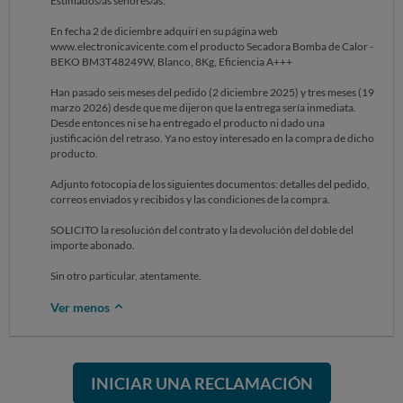
Estimados/as señores/as:
En fecha 2 de diciembre adquirí en su página web
www.electronicavicente.com el producto Secadora Bomba de Calor -
BEKO BM3T48249W, Blanco, 8Kg, Eficiencia A+++
Han pasado seis meses del pedido (2 diciembre 2025) y tres meses (19
marzo 2026) desde que me dijeron que la entrega sería inmediata.
Desde entonces ni se ha entregado el producto ni dado una
justificación del retraso. Ya no estoy interesado en la compra de dicho
producto.
Adjunto fotocopia de los siguientes documentos: detalles del pedido,
correos enviados y recibidos y las condiciones de la compra.
SOLICITO la resolución del contrato y la devolución del doble del
importe abonado.
Sin otro particular, atentamente.
Ver menos
INICIAR UNA RECLAMACIÓN