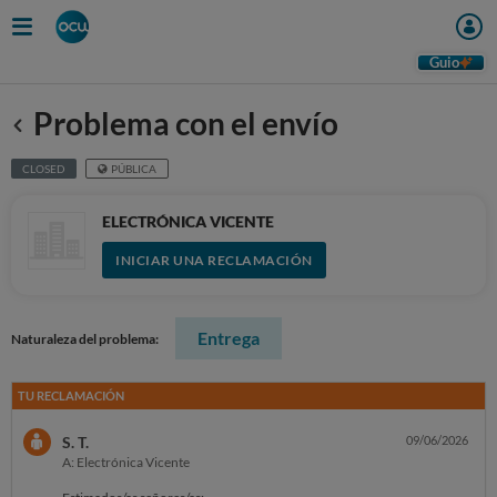
Guio
Problema con el envío
Anterior
CLOSED
PÚBLICA
ELECTRÓNICA VICENTE
INICIAR UNA RECLAMACIÓN
Entrega
Naturaleza del problema:
TU RECLAMACIÓN
S. T.
09/06/2026
A: Electrónica Vicente