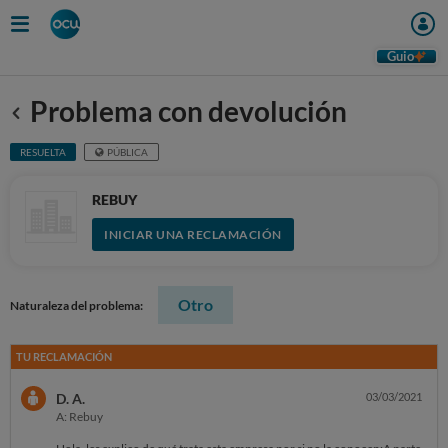
Guio
Problema con devolución
Anterior
RESUELTA
PÚBLICA
REBUY
INICIAR UNA RECLAMACIÓN
Otro
Naturaleza del problema:
TU RECLAMACIÓN
D. A.
03/03/2021
A: Rebuy