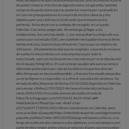
Hola, les explico de qué trata esta empresa por si no la conocen:A parte
de poder comprar artículos de segunda mano con garantía, también
compran de particulares para su posterior reventa por canal web.En
mi caso me presupuestaron la compra de mis dos cámaras y dos
objetivos por unos 600 euros (indicando que el estado no era
perfecto). Se los envié con su método de recogida, en un punto
Celeritas. Con envío asegurado. Sin embargo al llegar a sus
instalaciones, (un mes más tarde...), me rechazaban la compra de una
cámara por mal estado (OK), pero también me bajaban el precio de los
demás artículos, hasta incluso ofrecerme 7 euros por un objetivo de
350 euros...Obviamente les dije que no aceptaba, y que me lo enviaran
de vuelta.Mi descontento con esta empresa es por todo lo
mencionado, pero mi reclamación en concreto es por la no devolución
de mi equipo fotográfico. El cual ya tengo apalabrado para su venta a
diferentes particulares por más de los 600 euros que me ofrecían
ellos.Mi equipo en teoría está perdido, y tras muchos emails semanales
ya no se dignan ni a responder, ni a ofrecer una solución amistosa. No
sé nada de ellos.Resumen de fechas:23/12/2020 Deposito en Celeritas
para enviar a Rebuy17/01/2021 Me tasan el material y rechazo la
venta.20/01/2021 Proceden al envío de vuelta a través de
https://trackingpages.com/42250631-8a39-4506-a8ff-
f4ddcbde3b41/fbea016e-eafc-4b4d-a7ab-
e227a10e971520/01/2021 Abren nota de envío en Celeritas, pero
nunca reciben el paquete https://celeritastransporte.com/seguimiento-
paquete-pedidos/?refer=005103392&lang=esEstamos a Marzo, y no
tengo de vuelta mis dos cámaras y dos objetivos, y no veo tampoco por
parte de ellos ningún ánimo a buscar solución.Espero que me puedan