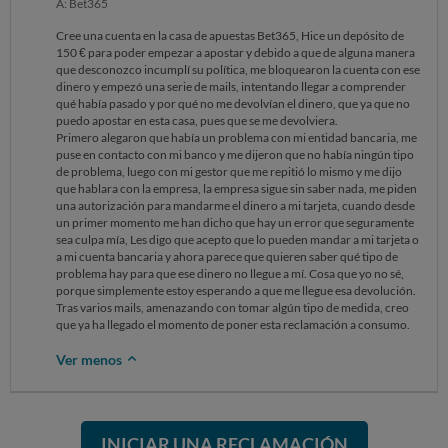
A: Bet365
Cree una cuenta en la casa de apuestas Bet365, Hice un depósito de
150 € para poder empezar a apostar y debido a que de alguna manera
que desconozco incumplí su política, me bloquearon la cuenta con ese
dinero y empezó una serie de mails, intentando llegar a comprender
qué había pasado y por qué no me devolvían el dinero, que ya que no
puedo apostar en esta casa, pues que se me devolviera.
Primero alegaron que había un problema con mi entidad bancaria, me
puse en contacto con mi banco y me dijeron que no había ningún tipo
de problema, luego con mi gestor que me repitió lo mismo y me dijo
que hablara con la empresa, la empresa sigue sin saber nada, me piden
una autorización para mandarme el dinero a mi tarjeta, cuando desde
un primer momento me han dicho que hay un error que seguramente
sea culpa mía, Les digo que acepto que lo pueden mandar a mi tarjeta o
a mi cuenta bancaria y ahora parece que quieren saber qué tipo de
problema hay para que ese dinero no llegue a mí. Cosa que yo no sé,
porque simplemente estoy esperando a que me llegue esa devolución.
Tras varios mails, amenazando con tomar algún tipo de medida, creo
que ya ha llegado el momento de poner esta reclamación a consumo.
Ver menos
INICIAR UNA RECLAMACIÓN