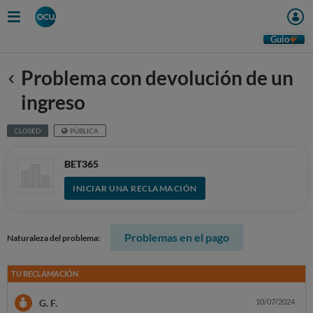
Guio
Problema con devolución de un
Anterior
ingreso
CLOSED
PÚBLICA
BET365
INICIAR UNA RECLAMACIÓN
Problemas en el pago
Naturaleza del problema:
TU RECLAMACIÓN
G. F.
10/07/2024