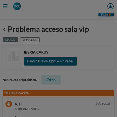
Guio
Problema acceso sala vip
Anterior
CLOSED
PÚBLICA
IBERIA CARDS
INICIAR UNA RECLAMACIÓN
Otro
Naturaleza del problema:
TU RECLAMACIÓN
A. H.
24/04/2026
A: IBERIA CARDS