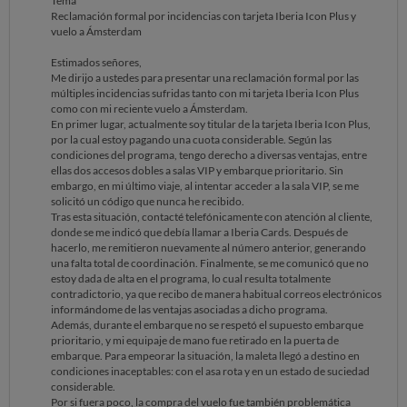
Tema
Reclamación formal por incidencias con tarjeta Iberia Icon Plus y
vuelo a Ámsterdam
Estimados señores,
Me dirijo a ustedes para presentar una reclamación formal por las
múltiples incidencias sufridas tanto con mi tarjeta Iberia Icon Plus
como con mi reciente vuelo a Ámsterdam.
En primer lugar, actualmente soy titular de la tarjeta Iberia Icon Plus,
por la cual estoy pagando una cuota considerable. Según las
condiciones del programa, tengo derecho a diversas ventajas, entre
ellas dos accesos dobles a salas VIP y embarque prioritario. Sin
embargo, en mi último viaje, al intentar acceder a la sala VIP, se me
solicitó un código que nunca he recibido.
Tras esta situación, contacté telefónicamente con atención al cliente,
donde se me indicó que debía llamar a Iberia Cards. Después de
hacerlo, me remitieron nuevamente al número anterior, generando
una falta total de coordinación. Finalmente, se me comunicó que no
estoy dada de alta en el programa, lo cual resulta totalmente
contradictorio, ya que recibo de manera habitual correos electrónicos
informándome de las ventajas asociadas a dicho programa.
Además, durante el embarque no se respetó el supuesto embarque
prioritario, y mi equipaje de mano fue retirado en la puerta de
embarque. Para empeorar la situación, la maleta llegó a destino en
condiciones inaceptables: con el asa rota y en un estado de suciedad
considerable.
Por si fuera poco, la compra del vuelo fue también problemática