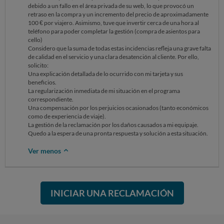
debido a un fallo en el área privada de su web, lo que provocó un
retraso en la compra y un incremento del precio de aproximadamente
100 € por viajero. Asimismo, tuve que invertir cerca de una hora al
teléfono para poder completar la gestión (compra de asientos para
cello)
Considero que la suma de todas estas incidencias refleja una grave falta
de calidad en el servicio y una clara desatención al cliente. Por ello,
solicito:
Una explicación detallada de lo ocurrido con mi tarjeta y sus
beneficios.
La regularización inmediata de mi situación en el programa
correspondiente.
Una compensación por los perjuicios ocasionados (tanto económicos
como de experiencia de viaje).
La gestión de la reclamación por los daños causados a mi equipaje.
Quedo a la espera de una pronta respuesta y solución a esta situación.
Ver menos
INICIAR UNA RECLAMACIÓN