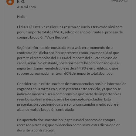
E. G.
19/03/2026
A: Kiwi.com
Hola,
El día 17/03/2025 realicé una reserva de vuelo a través de Kiwi.com
por un importe total de 390 €, seleccionando durante el proceso de
compra la opción “Viaje flexible”.
Según la información mostrada en la web en el momento de la
contratación, dicha opción se presenta como una modalidad que
permite el reembolso del 100% del importe del billete en caso de
cancelación. No obstante, posteriormente he comprobado que el
importe máximo reembolsable es de 244,90 € en créditos, lo que
supone aproximadamente un 60% del importe total abonado.
Considero que existe una falta de transparencia y posible información
engañosa en la forma en que se presenta este servicio, ya que no se
indica de manera clara y comprensible qué parte del importe no es
reembolsable ni el desglose de los conceptos excluidos. Esta
presentación puede inducir a error al consumidor medio sobre el
alcance real de la opción contratada.
He aportado documentación (capturas del proceso de compra
recreado y factura) que evidencian cómo se muestra dicha opción
durante la contratación.