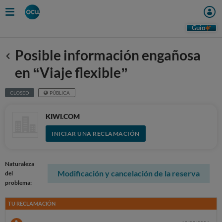
Guio
Posible información engañosa
Anterior
en “Viaje flexible”
CLOSED
PÚBLICA
KIWI.COM
INICIAR UNA RECLAMACIÓN
Naturaleza
Modificación y cancelación de la reserva
del
problema:
TU RECLAMACIÓN