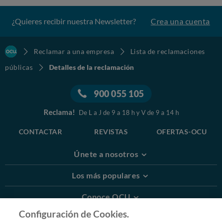
¿Quieres recibir nuestra Newsletter?
Crea una cuenta
Reclamar a una empresa
Lista de reclamaciones
públicas
Detalles de la reclamación
900 055 105
Reclama!
De L a J de 9 a 18 h y V de 9 a 14 h
CONTACTAR
REVISTAS
OFERTAS-OCU
Únete a nosotros
Los más populares
Conoce OCU
Configuración de Cookies.
Más Información