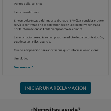
Por todo ello, solicito:
La revisión del caso.
El reembolso íntegro del importe abonado (390 €), al considerar que el
servicio contratado no se corresponde con la expectativa generada
por la información facilitada en el proceso de compra.
La reclamación se realiza en un plazo inmediato desde la contratación,
tras detectar la discrepancia.
Quedo a disposición para aportar cualquier información adicional.
Un saludo,
Ver menos
INICIAR UNA RECLAMACIÓN
¿Necesitas ayuda?