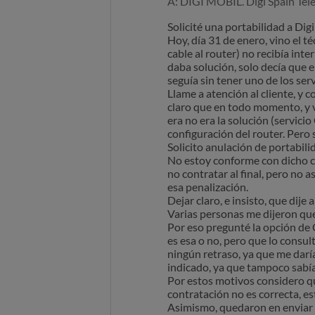
A: DIGI MOBIL. Digi Spain Tel
Solicité una portabilidad a Digi 
Hoy, día 31 de enero, vino el t
cable al router) no recibía int
daba solución, solo decía que e
seguía sin tener uno de los serv
Llame a atención al cliente, y c
claro que en todo momento, y v
era no era la solución (servici
configuración del router. Pero
Solicito anulación de portabil
No estoy conforme con dicho ca
no contratar al final, pero no 
esa penalización.
Dejar claro, e insisto, que dij
Varias personas me dijeron que
Por eso pregunté la opción de C
es esa o no, pero que lo consul
ningún retraso, ya que me darí
indicado, ya que tampoco sabía
Por estos motivos considero qu
contratación no es correcta, e
Asimismo, quedaron en enviar e