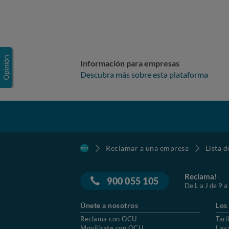
Información para empresas
Descubra más sobre esta plataforma
Reclamar a una empresa
Lista 
Reclama!
900 055 105
De L a J de 9 a
Únete a nosotros
Los
Reclama con OCU
Tari
Movilízate con OCU
Lav