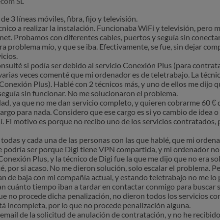
ecom SL
de 3 líneas móviles, fibra, fijo y televisión.
écnico a realizar la instalación. Funcionaba WiFi y televisión, per
ernet. Probamos con diferentes cables, puertos y seguía sin conecta
ra problema mío, y que se iba. Efectivamente, se fue, sin dejar com
icios.
onsulté si podía ser debido al servicio Conexión Plus (para contrata
arias veces comenté que mi ordenador es de teletrabajo. La técnic
o Conexión Plus). Hablé con 2 técnicos más, y uno de ellos me dijo q
 seguía sin funcionar. No me solucionaron el problema.
idad, ya que no me dan servicio completo, y quieren cobrarme 60 € 
rgo para nada. Considero que ese cargo es si yo cambio de idea o
así. El motivo es porque no recibo uno de los servicios contratados,
e a todas y cada una de las personas con las que hablé, que mi ordena
 podría ser porque Digi tiene VPN compartida, y mi ordenador no la
onexión Plus, y la técnico de Digi fue la que me dijo que no era so
té, por si acaso. No me dieron solución, solo escalar el problema.
an de baja con mi compañía actual, y estando teletrabajo no me lo p
n cuánto tiempo iban a tardar en contactar conmigo para buscar s
e no procede dicha penalización, no dieron todos los servicios con
stá incompleta, por lo que no procede penalización alguna.
mail de la solicitud de anulación de contratación, y no he recibid