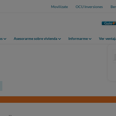
Movilízate
OCU Inversiones
Ben
Guio
os
Asesorarme sobre vivienda
Informarme
Ver venta