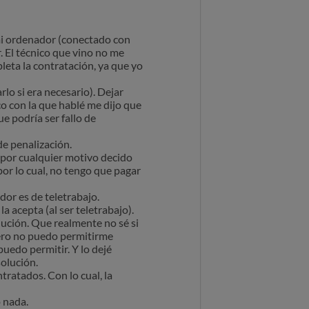
o mi ordenador (conectado con
r. El técnico que vino no me
pleta la contratación, ya que yo
rlo si era necesario). Dejar
o con la que hablé me dijo que
ue podría ser fallo de
de penalización.
 por cualquier motivo decido
 por lo cual, no tengo que pagar
dor es de teletrabajo.
 acepta (al ser teletrabajo).
lución. Que realmente no sé si
 Pero no puedo permitirme
uedo permitir. Y lo dejé
olución.
tratados. Con lo cual, la
o nada.