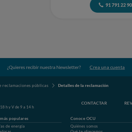
91 791 22 9
¿Quieres recibir nuestra Newsletter?
Crea una cuenta
de reclamaciones públicas
Detalles de la reclamación
CONTACTAR
REV
 18 h y V de 9 a 14 h
 más populares
Conoce OCU
fas de energía
Quiénes somos
adoras
Qué te ofrecemos