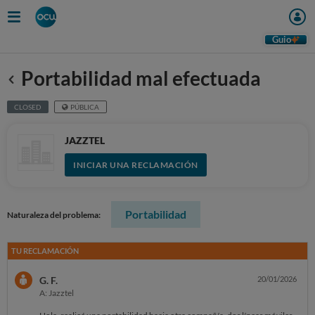
Guio
Portabilidad mal efectuada
Anterior
CLOSED
PÚBLICA
JAZZTEL
INICIAR UNA RECLAMACIÓN
Portabilidad
Naturaleza del problema:
TU RECLAMACIÓN
G. F.
20/01/2026
A: Jazztel