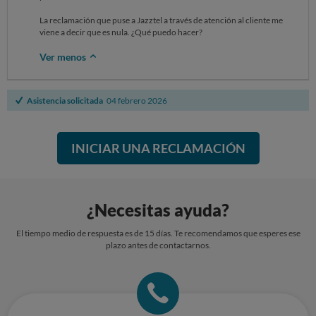
La reclamación que puse a Jazztel a través de atención al cliente me
viene a decir que es nula. ¿Qué puedo hacer?
Ver menos
Asistencia solicitada
04 febrero 2026
INICIAR UNA RECLAMACIÓN
¿Necesitas ayuda?
El tiempo medio de respuesta es de 15 días. Te recomendamos que esperes ese
plazo antes de contactarnos.