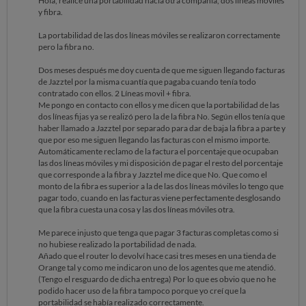
Hola, realicé una portabilidad hacia otra compañía, dos líneas móviles
y fibra.
La portabilidad de las dos líneas móviles se realizaron correctamente
pero la fibra no.
Dos meses después me doy cuenta de que me siguen llegando facturas
de Jazztel por la misma cuantía que pagaba cuando tenía todo
contratado con ellos. 2 Líneas movil + fibra.
Me pongo en contacto con ellos y me dicen que la portabilidad de las
dos líneas fijas ya se realizó pero la de la fibra No. Según ellos tenía que
haber llamado a Jazztel por separado para dar de baja la fibra a parte y
que por eso me siguen llegando las facturas con el mismo importe.
Automáticamente reclamo de la factura el porcentaje que ocupaban
las dos líneas móviles y mi disposición de pagar el resto del porcentaje
que corresponde a la fibra y Jazztel me dice que No. Que como el
monto de la fibra es superior a la de las dos líneas móviles lo tengo que
pagar todo, cuando en las facturas viene perfectamente desglosando
que la fibra cuesta una cosa y las dos líneas móviles otra.
Me parece injusto que tenga que pagar 3 facturas completas como si
no hubiese realizado la portabilidad de nada.
Añado que el router lo devolví hace casi tres meses en una tienda de
Orange tal y como me indicaron uno de los agentes que me atendió.
(Tengo el resguardo de dicha entrega) Por lo que es obvio que no he
podido hacer uso de la fibra tampoco porque yo creí que la
portabilidad se había realizado correctamente.