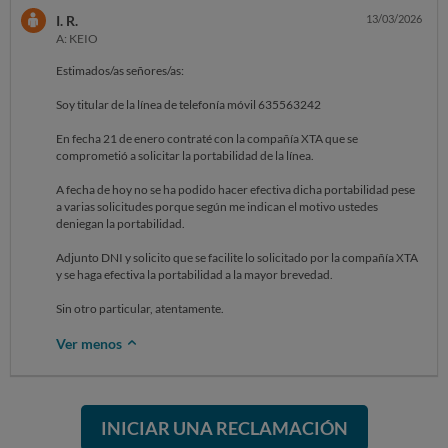
I. R.
13/03/2026
A: KEIO
Estimados/as señores/as:
Soy titular de la línea de telefonía móvil 635563242
En fecha 21 de enero contraté con la compañía XTA que se
comprometió a solicitar la portabilidad de la línea.
A fecha de hoy no se ha podido hacer efectiva dicha portabilidad pese
a varias solicitudes porque según me indican el motivo ustedes
deniegan la portabilidad.
Adjunto DNI y solicito que se facilite lo solicitado por la compañía XTA
y se haga efectiva la portabilidad a la mayor brevedad.
Sin otro particular, atentamente.
Ver menos
INICIAR UNA RECLAMACIÓN