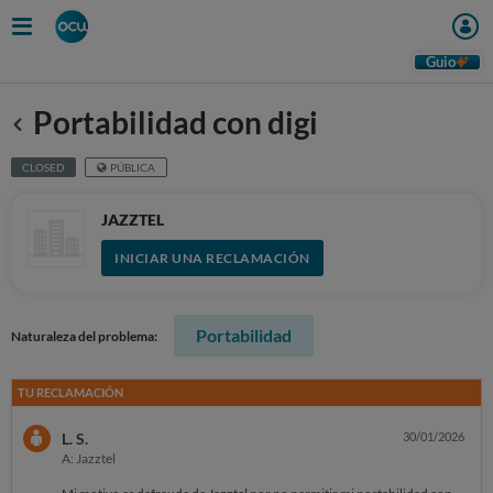
Guio
Portabilidad con digi
Anterior
CLOSED
PÚBLICA
JAZZTEL
INICIAR UNA RECLAMACIÓN
Portabilidad
Naturaleza del problema:
TU RECLAMACIÓN
L. S.
30/01/2026
A: Jazztel