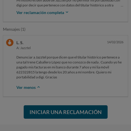
Mi motivo es defraude de Jazztel por no permitir mi portabilidad con
digi por decir que pertenece con datos del titular histórico a otra
persona cuando es mentira
Ver reclamación completa
Mensajes (1)
L. S.
14/02/2026
A: Jazztel
Denunciar a Jazztel porque dicen que el titular histórico pertenece a
una tal Irene Caballero López que no conozco de nada . Cuando yo he
pagado mis facturas en mi banco durante 7 años y mi lia móvil
622322815 la tengo desde los 20:años a mí nombre. Quiero mi
portabilidad a digi. Gracias
Ver menos
INICIAR UNA RECLAMACIÓN