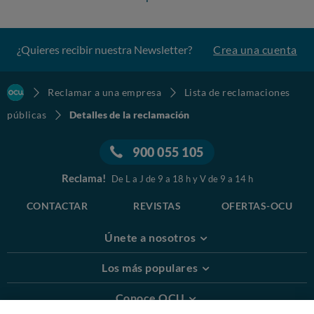
¿Quieres recibir nuestra Newsletter?
Crea una cuenta
Reclamar a una empresa
Lista de reclamaciones
públicas
Detalles de la reclamación
900 055 105
Reclama!
De L a J de 9 a 18 h y V de 9 a 14 h
CONTACTAR
REVISTAS
OFERTAS-OCU
Únete a nosotros
Los más populares
Conoce OCU