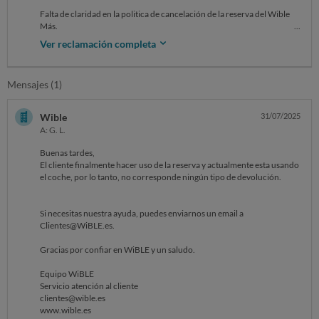
Falta de claridad en la politica de cancelación de la reserva del Wible
Más.
Se informa en la página de contratación cancelación gratis con 60hrs
Ver reclamación completa
de antelación.
Se informa en la política 96hrs de antelación.
Mensajes (1)
Se aplica la politica que mejor les convenga.
Wible
31/07/2025
A: G. L.
Buenas tardes,
El cliente finalmente hacer uso de la reserva y actualmente esta usando
el coche, por lo tanto, no corresponde ningún tipo de devolución.
Si necesitas nuestra ayuda, puedes enviarnos un email a
Clientes@WiBLE.es.
Gracias por confiar en WiBLE y un saludo.
Equipo WiBLE
Servicio atención al cliente
clientes@wible.es
www.wible.es