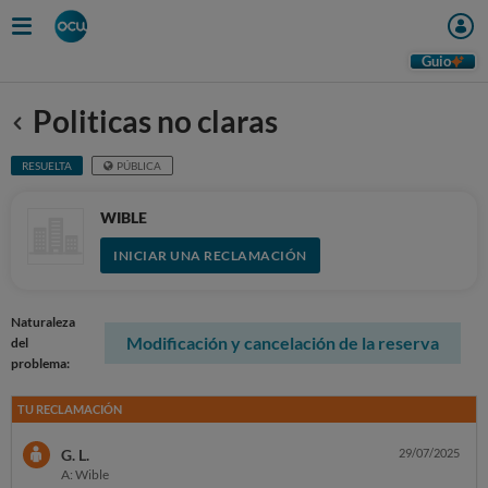
Guio
Politicas no claras
Anterior
RESUELTA
PÚBLICA
WIBLE
INICIAR UNA RECLAMACIÓN
Naturaleza
Modificación y cancelación de la reserva
del
problema:
TU RECLAMACIÓN
G. L.
29/07/2025
A: Wible