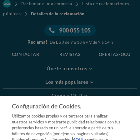
Reclamar a una empresa
Lista de reclamaciones
públicas
Detalles de la reclamación
900 055 105
Reclama!
De L a J de 9 a 18 h y V de 9 a 14 h
CONTACTAR
REVISTAS
OFERTAS-OCU
Únete a nosotros
Los más populares
Conoce OCU
Configuración de Cookies.
Más Información
Utilizamos cookies propias y de terceros para analizar
nuestros servicios y mostrarte publicidad relacionada con tus
© 2026 OCU
preferencias basado en un perfil elaborado a partir de tus
Condiciones generales de contratación de OCU
hábitos de navegación (por ejemplo, páginas visitadas).
Política de privacidad
Puedes obtener más información
AQUÍ
y configurar o