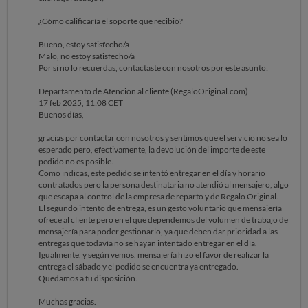
entregas que todavía no se hayan intentado entregar en el día.
seria sino más bien da información falsa.
Igualmente, y según vemos, mensajería hizo el favor de realizar la
¿Cómo calificaría el soporte que recibió?
entrega el sábado y el pedido se encuentra ya entregado.
Una vergüenza, empresas poco serias una y la otra.
Quedamos a tu disposición.
Bueno, estoy satisfecho/a
El regalo ya no lo quiero, quiero anular el pedido y que las empresas
Malo, no estoy satisfecho/a
Muchas gracias.
asuman sus responsabilidades. No se puede mentir a los clientes
Por si no lo recuerdas, contactaste con nosotros por este asunto:
Departamento de Atención al Cliente
descaradamente como es el caso.
RegaloOriginal.com
Departamento de Atención al cliente (RegaloOriginal.com)
Whatsapp
Un saludo
17 feb 2025, 11:08 CET
Reclamar
Buenos días,
15 feb 2025, 11:30 CET
gracias por contactar con nosotros y sentimos que el servicio no sea lo
esperado pero, efectivamente, la devolución del importe de este
pedido no es posible.
[J2DPD5-LEP4V]
Como indicas, este pedido se intentó entregar en el día y horario
contratados pero la persona destinataria no atendió al mensajero, algo
que escapa al control de la empresa de reparto y de Regalo Original.
El segundo intento de entrega, es un gesto voluntario que mensajería
ofrece al cliente pero en el que dependemos del volumen de trabajo de
mensajería para poder gestionarlo, ya que deben dar prioridad a las
entregas que todavía no se hayan intentado entregar en el día.
Igualmente, y según vemos, mensajería hizo el favor de realizar la
entrega el sábado y el pedido se encuentra ya entregado.
Quedamos a tu disposición.
Muchas gracias.