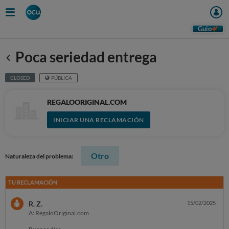
Guio
Poca seriedad entrega
Anterior
CLOSED
PÚBLICA
REGALOORIGINAL.COM
INICIAR UNA RECLAMACIÓN
Otro
Naturaleza del problema:
TU RECLAMACIÓN
R. Z.
15/02/2025
A: RegaloOriginal.com