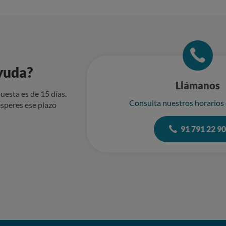
yuda?
Llámanos
uesta es de 15 días.
Consulta nuestros horarios
speres ese plazo
91 791 22 9