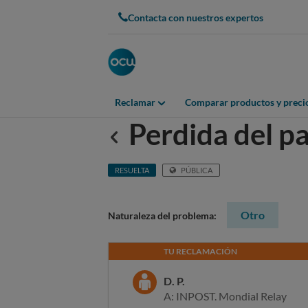
Contacta con nuestros expertos
Reclamar
Comparar productos y preci
Perdida del p
Anterior
RESUELTA
PÚBLICA
Otro
Naturaleza del problema:
TU RECLAMACIÓN
D. P.
A: INPOST. Mondial Relay