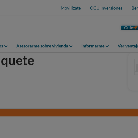
Movilízate
OCU Inversiones
Ben
Guio
os
Asesorarme sobre vivienda
Informarme
Ver venta
aquete