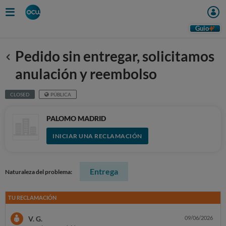
Guio
Pedido sin entregar, solicitamos
Anterior
anulación y reembolso
CLOSED
PÚBLICA
PALOMO MADRID
INICIAR UNA RECLAMACIÓN
Entrega
Naturaleza del problema:
TU RECLAMACIÓN
V. G.
09/06/2026