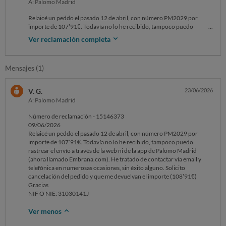
A: Palomo Madrid
Relaicé un peddo el pasado 12 de abril, con número PM2029 por
importe de 107’91€. Todavía no lo he recibido, tampoco puedo
rastrear el envío a través de la web ni de la app de Palomo Madrid
Ver reclamación completa
(ahora llamado Embrana.com).
He tratado de contactar vía email y telefónica en numerosas ocasiones,
sin éxito alguno.
Mensajes (1)
Solicito cancelación del pedido y que me devuelvan el importe
(108’91€)
Gracias
V. G.
23/06/2026
A: Palomo Madrid
Número de reclamación - 15146373
09/06/2026
Relaicé un peddo el pasado 12 de abril, con número PM2029 por
importe de 107’91€. Todavía no lo he recibido, tampoco puedo
rastrear el envío a través de la web ni de la app de Palomo Madrid
(ahora llamado Embrana.com). He tratado de contactar vía email y
telefónica en numerosas ocasiones, sin éxito alguno. Solicito
cancelación del pedido y que me devuelvan el importe (108’91€)
Gracias
NIF O NIE: 31030141J
Ver menos