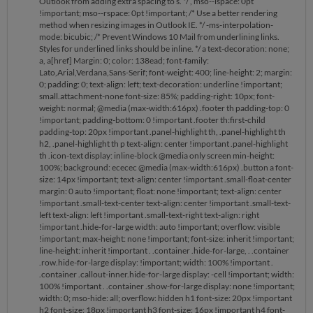
Outlook from adding extra spacing to s. */ , mso--lspace: 0pt
!important; mso--rspace: 0pt !important; /* Use a better rendering
method when resizing images in Outlook IE. */ -ms-interpolation-
mode: bicubic; /* Prevent Windows 10 Mail from underlining links.
Styles for underlined links should be inline. */ a text-decoration: none;
a, a[href] Margin: 0; color: 138ead; font-family:
Lato,Arial,Verdana,Sans-Serif; font-weight: 400; line-height: 2; margin:
0; padding: 0; text-align: left; text-decoration: underline !important;
small.attachment-none font-size: 85%; padding-right: 10px; font-
weight: normal; @media (max-width:616px) .footer th padding-top: 0
!important; padding-bottom: 0 !important .footer th:first-child
padding-top: 20px !important .panel-highlight th, .panel-highlight th
h2, .panel-highlight th p text-align: center !important .panel-highlight
th .icon-text display: inline-block @media only screen min-height:
100%; background: ececec @media (max-width:616px) .button a font-
size: 14px !important; text-align: center !important .small-float-center
margin: 0 auto !important; float: none !important; text-align: center
!important .small-text-center text-align: center !important .small-text-
left text-align: left !important .small-text-right text-align: right
!important .hide-for-large width: auto !important; overflow: visible
!important; max-height: none !important; font-size: inherit !important;
line-height: inherit !important . .container .hide-for-large, . .container
.row.hide-for-large display: !important; width: 100% !important .
.container .callout-inner.hide-for-large display: -cell !important; width:
100% !important . .container .show-for-large display: none !important;
width: 0; mso-hide: all; overflow: hidden h1 font-size: 20px !important
h2 font-size: 18px !important h3 font-size: 16px !important h4 font-