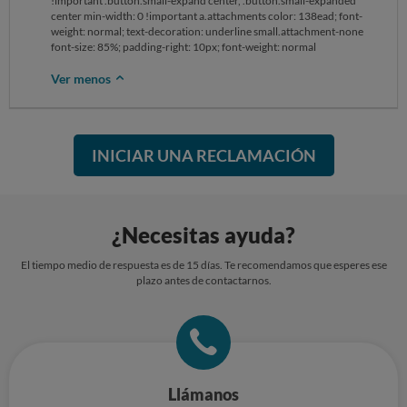
!important .button.small-expand center, .button.small-expanded
center min-width: 0 !important a.attachments color: 138ead; font-
weight: normal; text-decoration: underline small.attachment-none
font-size: 85%; padding-right: 10px; font-weight: normal
Ver menos
INICIAR UNA RECLAMACIÓN
¿Necesitas ayuda?
El tiempo medio de respuesta es de 15 días. Te recomendamos que esperes ese
plazo antes de contactarnos.
Llámanos