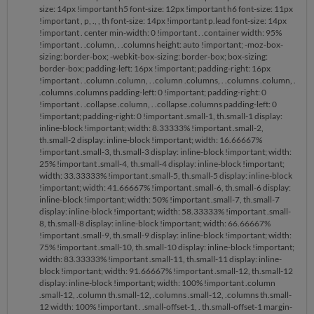
size: 14px !important h5 font-size: 12px !important h6 font-size: 11px
!important , p, ., , th font-size: 14px !important p.lead font-size: 14px
!important . center min-width: 0 !important . .container width: 95%
!important . .column, . .columns height: auto !important; -moz-box-
sizing: border-box; -webkit-box-sizing: border-box; box-sizing:
border-box; padding-left: 16px !important; padding-right: 16px
!important . .column .column, . .column .columns, . .columns .column, .
.columns .columns padding-left: 0 !important; padding-right: 0
!important . .collapse .column, . .collapse .columns padding-left: 0
!important; padding-right: 0 !important .small-1, th.small-1 display:
inline-block !important; width: 8.33333% !important .small-2,
th.small-2 display: inline-block !important; width: 16.66667%
!important .small-3, th.small-3 display: inline-block !important; width:
25% !important .small-4, th.small-4 display: inline-block !important;
width: 33.33333% !important .small-5, th.small-5 display: inline-block
!important; width: 41.66667% !important .small-6, th.small-6 display:
inline-block !important; width: 50% !important .small-7, th.small-7
display: inline-block !important; width: 58.33333% !important .small-
8, th.small-8 display: inline-block !important; width: 66.66667%
!important .small-9, th.small-9 display: inline-block !important; width:
75% !important .small-10, th.small-10 display: inline-block !important;
width: 83.33333% !important .small-11, th.small-11 display: inline-
block !important; width: 91.66667% !important .small-12, th.small-12
display: inline-block !important; width: 100% !important .column
.small-12, .column th.small-12, .columns .small-12, .columns th.small-
12 width: 100% !important . .small-offset-1, . th.small-offset-1 margin-