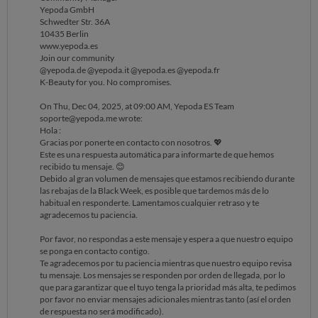
de respuesta no será modificado).
Yepoda GmbH
Nuestro horario de trabajo es de 9 a 17 horas, de lunes a viernes, así
Schwedter Str. 36A
que haremos todo lo posible para responderte lo antes posible en
10435 Berlin
cuanto estemos de vuelta.
www.yepoda.es
Desafortunadamente, esto puede llevar más tiempo de lo habitual
Join our community
debido al gran volumen de consultas. ¡Gracias por tu comprensión y
@yepoda.de @yepoda.it @yepoda.es @yepoda.fr
colaboración!
K-Beauty for you. No compromises.
❓ Mientras tanto revisa nuestra página de preguntas frecuentes para
obtener información sobre productos, envíos y más
On Thu, Dec 04, 2025, at 09:00 AM, Yepoda ES Team
aquí
soporte@yepoda.me wrote:
💖 Consulta nuestro increíble catálogo de productos
Hola :
aquí
Gracias por ponerte en contacto con nosotros. 💖
🌸 Lee más sobre los beneficios del cuidado de la piel coreano
Este es una respuesta automática para informarte de que hemos
aquí
recibido tu mensaje. 😊
✨ Aprende a crear tu rutina de cuidado de la piel coreana
Debido al gran volumen de mensajes que estamos recibiendo durante
aquí
las rebajas de la Black Week, es posible que tardemos más de lo
🌏 Explora nuestros esfuerzos de sostenibilidad
habitual en responderte. Lamentamos cualquier retraso y te
aquí
agradecemos tu paciencia.
💬 Déjate inspirar por los demás navegando por nuestras reseñas
aquí
Por favor, no respondas a este mensaje y espera a que nuestro equipo
se ponga en contacto contigo.
Saludos cordiales,
Te agradecemos por tu paciencia mientras que nuestro equipo revisa
Tu equipo de Yepoda 🫰✨
tu mensaje. Los mensajes se responden por orden de llegada, por lo
On Sun, Nov 30 2025, at 08:00 PM,
que para garantizar que el tuyo tenga la prioridad más alta, te pedimos
reclamar@ocu.org wrote:
por favor no enviar mensajes adicionales mientras tanto (así el orden
de respuesta no será modificado).