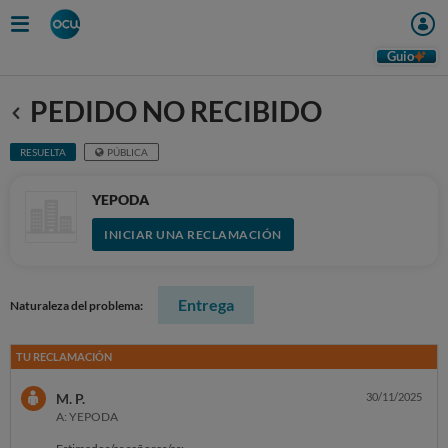
Guio
PEDIDO NO RECIBIDO
Anterior
RESUELTA
PÚBLICA
YEPODA
INICIAR UNA RECLAMACIÓN
Entrega
Naturaleza del problema:
TU RECLAMACIÓN
M. P.
30/11/2025
A: YEPODA