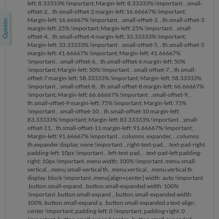
left: 8.33333% !important; Margin-left: 8.33333% !important . .small-
offset-2, . th.small-offset-2 margin-left: 16.66667% !important;
Margin-left: 16.66667% !important . .small-offset-3, . th.small-offset-3
margin-left: 25% !important; Margin-left: 25% !important . .small-
offset-4, . th.small-offset-4 margin-left: 33.33333% !important;
Margin-left: 33.33333% !important . .small-offset-5, . th.small-offset-5
margin-left: 41.66667% !important; Margin-left: 41.66667%
!important . .small-offset-6, . th.small-offset-6 margin-left: 50%
!important; Margin-left: 50% !important . .small-offset-7, . th.small-
offset-7 margin-left: 58.33333% !important; Margin-left: 58.33333%
!important . .small-offset-8, . th.small-offset-8 margin-left: 66.66667%
!important; Margin-left: 66.66667% !important . .small-offset-9, .
th.small-offset-9 margin-left: 75% !important; Margin-left: 75%
!important . .small-offset-10, . th.small-offset-10 margin-left:
83.33333% !important; Margin-left: 83.33333% !important . .small-
offset-11, . th.small-offset-11 margin-left: 91.66667% !important;
Margin-left: 91.66667% !important . .columns .expander, . .columns
th.expander display: none !important . .right-text-pad, . .text-pad-right
padding-left: 10px !important . .left-text-pad, . .text-pad-left padding-
right: 10px !important .menu width: 100% !important .menu.small-
vertical , .menu.small-vertical th, .menu.vertical , .menu.vertical th
display: block !important .menu[align=center] width: auto !important
.button.small-expand, .button.small-expanded width: 100%
!important .button.small-expand , .button.small-expanded width:
100% .button.small-expand a, .button.small-expanded a text-align:
center !important; padding-left: 0 !important; padding-right: 0