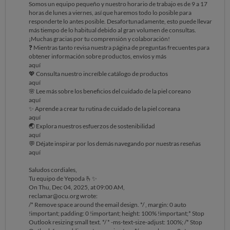
Somos un equipo pequeño y nuestro horario de trabajo es de 9 a 17
horas de lunes a viernes, así que haremos todo lo posible para
responderte lo antes posible. Desafortunadamente, esto puede llevar
más tiempo de lo habitual debido al gran volumen de consultas.
¡Muchas gracias por tu comprensión y colaboración!
❓ Mientras tanto revisa nuestra página de preguntas frecuentes para
obtener información sobre productos, envíos y más
aquí
💖 Consulta nuestro increíble catálogo de productos
aquí
🌸 Lee más sobre los beneficios del cuidado de la piel coreano
aquí
✨ Aprende a crear tu rutina de cuidado de la piel coreana
aquí
🌏 Explora nuestros esfuerzos de sostenibilidad
aquí
💬 Déjate inspirar por los demás navegando por nuestras reseñas
aquí
Saludos cordiales,
Tu equipo de Yepoda 🫰✨
On Thu, Dec 04, 2025, at 09:00 AM,
reclamar@ocu.org wrote:
/* Remove space around the email design. */ , margin: 0 auto
!important; padding: 0 !important; height: 100% !important;* Stop
Outlook resizing small text. */ * -ms-text-size-adjust: 100%; /* Stop