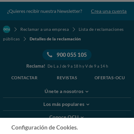
¿Quieres recibir nuestra Newsletter?
Crea una cuenta
Reclamar a una empresa
Lista de reclamaciones
públicas
Detalles de la reclamación
900 055 105
Reclama!
De L a J de 9 a 18 h y V de 9 a 14 h
CONTACTAR
REVISTAS
OFERTAS-OCU
Únete a nosotros
Los más populares
Conoce OCU
Configuración de Cookies.
Más Información