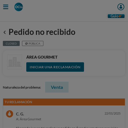
Guio
Pedido no recibido
Anterior
CLOSED
PÚBLICA
ÁREA GOURMET
INICIAR UNA RECLAMACIÓN
Venta
Naturaleza del problema:
TU RECLAMACIÓN
C. G.
22/01/2025
A: Área Gourmet