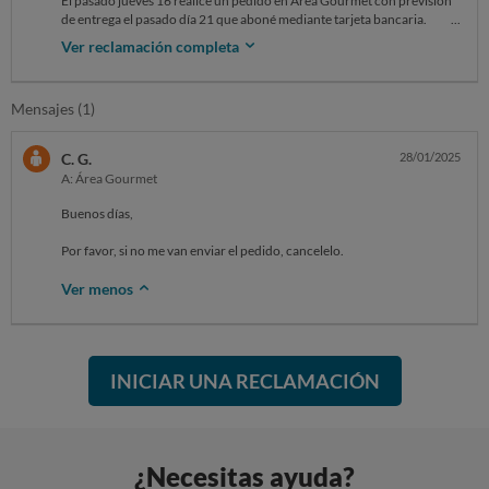
El pasado jueves 16 realicé un pedido en Área Gourmet con previsión
de entrega el pasado día 21 que aboné mediante tarjeta bancaria.
La empresa no responde a ningun medio de contacto (mail o whatsap).
Ver reclamación completa
Veo que somos muchas las personas afectadas.
Mensajes (1)
C. G.
28/01/2025
A: Área Gourmet
Buenos días,
Por favor, si no me van enviar el pedido, cancelelo.
Ver menos
INICIAR UNA RECLAMACIÓN
¿Necesitas ayuda?