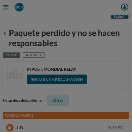
Guio
Paquete perdido y no se hacen
Anterior
responsables
CLOSED
PÚBLICA
INPOST. MONDIAL RELAY
INICIAR UNA RECLAMACIÓN
Otro
Naturaleza del problema:
TU RECLAMACIÓN
J. D.
02/12/2025