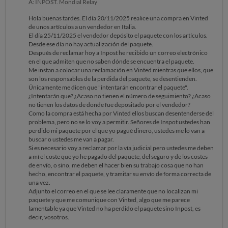
A: INPOST. Mondial Relay
Hola buenas tardes. El día 20/11/2025 realice una compra en Vinted
de unos artículos a un vendedor en Italia.
El día 25/11/2025 el vendedor depósito el paquete con los artículos.
Desde ese día no hay actualización del paquete.
Después de reclamar hoy a Inpost he recibido un correo electrónico
en el que admiten que no saben dónde se encuentra el paquete.
Me instan a colocar una reclamación en Vinted mientras que ellos, que
son los responsables de la perdida del paquete, se desentienden.
Únicamente me dicen que "intentarán encontrar el paquete".
¿Intentarán que? ¿Acaso no tienen el número de seguimiento? ¿Acaso
no tienen los datos de donde fue depositado por el vendedor?
Como la compra está hecha por Vinted ellos buscan desentenderse del
problema, pero no se lo voy a permitir. Señores de Inspot ustedes han
perdido mi paquete por el que yo pagué dinero, ustedes me lo van a
buscar o ustedes me van a pagar.
Si es necesario voy a reclamar por la vía judicial pero ustedes me deben
a mí el coste que yo he pagado del paquete, del seguro y de los costes
de envío, o sino, me deben el hacer bien su trabajo cosa que no han
hecho, encontrar el paquete, y tramitar su envío de forma correcta de
una vez.
Adjunto el correo en el que se lee claramente que no localizan mi
paquete y que me comunique con Vinted, algo que me parece
lamentable ya que Vinted no ha perdido el paquete sino Inpost, es
decir, vosotros.