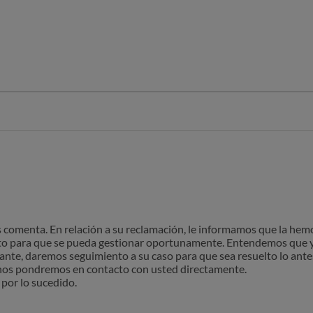
ion porque el paquete con numero de seguimiento 3900/1133177
lefono 604 86 23 99 que colgo segun conteste y justo a la misma 
pin de confirmacion para demostrar que el paquete ha sido entrega
ui no aprecio ningun mensajero.
Nacex ni por elñ chat ni por telefono.
omenta. En relación a su reclamación, le informamos que la hemos
o para que se pueda gestionar oportunamente. Entendemos que ya
ante, daremos seguimiento a su caso para que sea resuelto lo ant
os pondremos en contacto con usted directamente.
por lo sucedido.