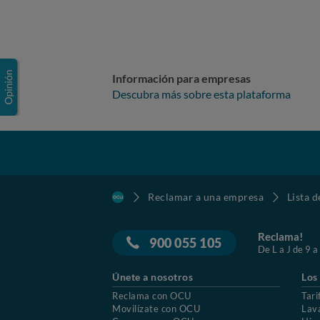
Información para empresas
Descubra más sobre esta plataforma
Reclamar a una empresa
Lista 
Reclama!
900 055 105
De L a J de 9 a
Únete a nosotros
Los
Reclama con OCU
Tari
Movilízate con OCU
Lav