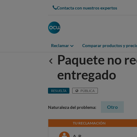
Contacta con nuestros expertos
Reclamar
Comparar productos y preci
Paquete no re
Anterior
entregado
RESUELTA
PÚBLICA
Otro
Naturaleza del problema:
TU RECLAMACIÓN
A. R.