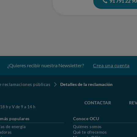
91 791 22 9
¿Quieres recibir nuestra Newsletter?
Crea una cuenta
de reclamaciones públicas
Detalles de la reclamación
CONTACTAR
REV
 18 h y V de 9 a 14 h
 más populares
Conoce OCU
fas de energía
Quiénes somos
adoras
Qué te ofrecemos