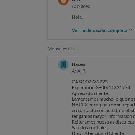
A: Nacex
Hola,
Quiero presentar un reclamac
Ver reclamación completa
lo he recibido.
Ayer recibi una llamada del te
Mensajes (1)
entregado.
Me gustaria ver mi firma o el 
Nacex
dia en el lugar de entrega y aq
A: A. R.
No hay forma de contactar con 
CASO:02782223
Expedición:3900/11331774
Apreciado cliente,
Lamentamos mucho lo que nos c
NACEX encargada de su repart
en contacto con usted, no obst
tengamos mayor información n
Reiteramos nuestras disculpas 
Saludos cordiales.
Dpto. Atención al Cliente