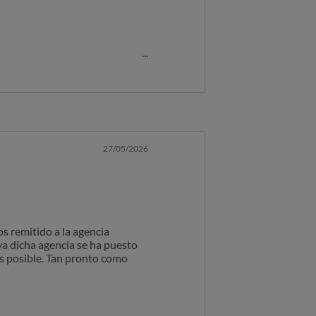
4 parece como entregado y no
hora pone el paquete como
do, porque estuve ayer todo el
27/05/2026
 remitido a la agencia
 dicha agencia se ha puesto
es posible. Tan pronto como