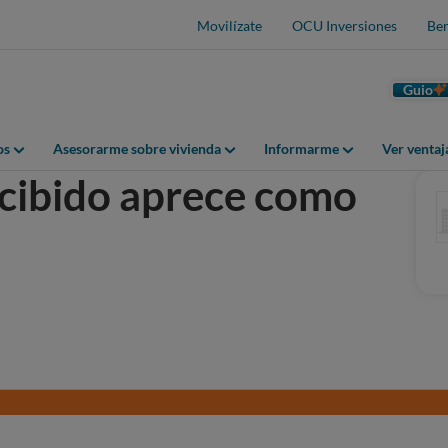
Movilízate
OCU Inversiones
Ben
Guio
os
Asesorarme sobre vivienda
Informarme
Ver venta
cibido aprece como