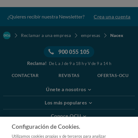
¿Quieres recibir nuestra Newsletter?
Crea una cuenta
Reclamar a una empresa
empresas
Nacex
900 055 105
Reclama!
De L a J de 9 a 18 h y V de 9 a 14 h
CONTACTAR
REVISTAS
OFERTAS-OCU
Únete a nosotros
Los más populares
Conoce OCU
Configuración de Cookies.
Más Información
Utilizamos cookies propias y de terceros para analizar