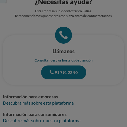
¿Necesitas ayuda?
les hubiera indicado algún vecino para poder realizar la entrega Oficina
que dista mucho de mi lugar de residencia. Creo que mi paquete ni
Esta empresa suele contestar en 3 días.
siquiera ha salido de la oficina de Leganés en ningún momento, para
Te recomendamos que esperes ese plazo antes de contactactarnos.
ahorrar costes. Causa esta que no es mi problema.
Llámanos
Consulta nuestros horarios de atención
91 791 22 90
Información para empresas
Descubra más sobre esta plataforma
Información para consumidores
Descubre más sobre nuestra plataforma