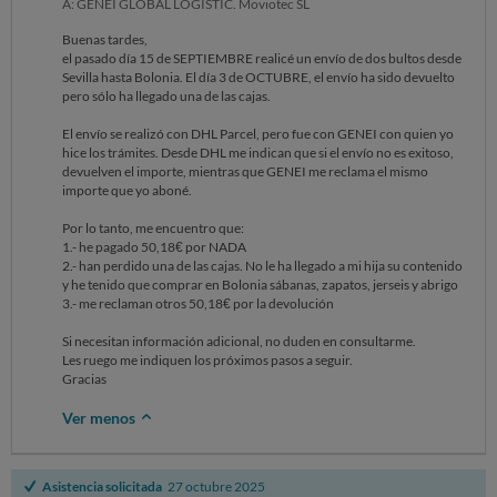
A: GENEI GLOBAL LOGISTIC. Moviotec SL
Buenas tardes,
el pasado día 15 de SEPTIEMBRE realicé un envío de dos bultos desde
Sevilla hasta Bolonia. El día 3 de OCTUBRE, el envío ha sido devuelto
pero sólo ha llegado una de las cajas.
El envío se realizó con DHL Parcel, pero fue con GENEI con quien yo
hice los trámites. Desde DHL me indican que si el envío no es exitoso,
devuelven el importe, mientras que GENEI me reclama el mismo
importe que yo aboné.
Por lo tanto, me encuentro que:
1.- he pagado 50,18€ por NADA
2.- han perdido una de las cajas. No le ha llegado a mi hija su contenido
y he tenido que comprar en Bolonia sábanas, zapatos, jerseis y abrigo
3.- me reclaman otros 50,18€ por la devolución
Si necesitan información adicional, no duden en consultarme.
Les ruego me indiquen los próximos pasos a seguir.
Gracias
Ver menos
Asistencia solicitada
27 octubre 2025