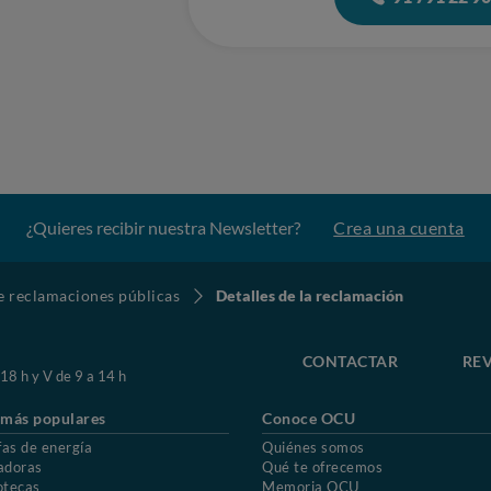
¿Quieres recibir nuestra Newsletter?
Crea una cuenta
de reclamaciones públicas
Detalles de la reclamación
CONTACTAR
REV
 18 h y V de 9 a 14 h
 más populares
Conoce OCU
fas de energía
Quiénes somos
adoras
Qué te ofrecemos
otecas
Memoria OCU