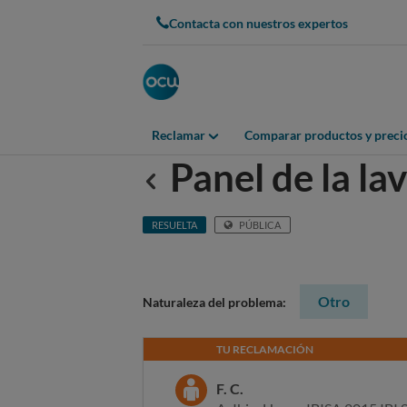
Contacta con nuestros expertos
Reclamar
Comparar productos y preci
Panel de la la
Anterior
RESUELTA
PÚBLICA
Otro
Naturaleza del problema:
TU RECLAMACIÓN
F. C.