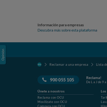
Información para empresas
Descubra más sobre esta plataforma
Reclamar a una empresa
Lista 
Reclama!
900 055 105
De L a J de 9 a
Únete a nosotros
Los
Reclama con OCU
Tari
Movilízate con OCU
Lav
Compara con OCU
Hip