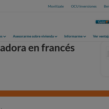
Movilízate
OCU Inversiones
Ben
Guio
os
Asesorarme sobre vivienda
Informarme
Ver venta
vadora en francés