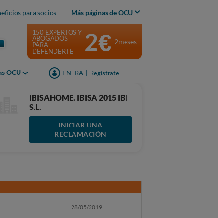
eficios para socios
Más páginas de OCU
2€
150 EXPERTOS Y
ABOGADOS
2meses
PARA
DEFENDERTE
jas OCU
ENTRA
|
Regístrate
IBISAHOME. IBISA 2015 IBI
S.L.
INICIAR UNA
RECLAMACIÓN
28/05/2019