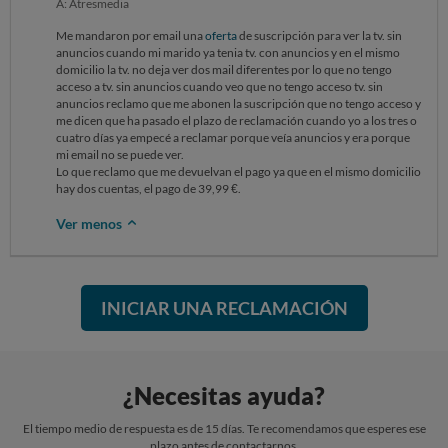
A: Atresmedia
Me mandaron por email una
oferta
de suscripción para ver la tv. sin
anuncios cuando mi marido ya tenia tv. con anuncios y en el mismo
domicilio la tv. no deja ver dos mail diferentes por lo que no tengo
acceso a tv. sin anuncios cuando veo que no tengo acceso tv. sin
anuncios reclamo que me abonen la suscripción que no tengo acceso y
me dicen que ha pasado el plazo de reclamación cuando yo a los tres o
cuatro días ya empecé a reclamar porque veía anuncios y era porque
mi email no se puede ver.
Lo que reclamo que me devuelvan el pago ya que en el mismo domicilio
hay dos cuentas, el pago de 39,99 €.
Ver menos
INICIAR UNA RECLAMACIÓN
¿Necesitas ayuda?
El tiempo medio de respuesta es de 15 días. Te recomendamos que esperes ese
plazo antes de contactarnos.