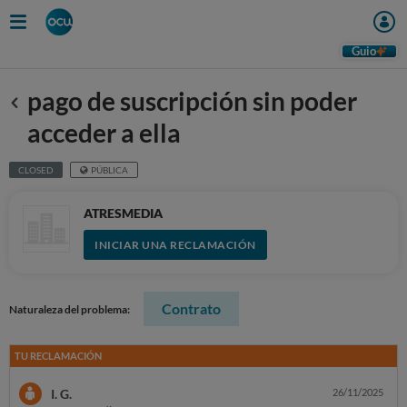
Guio
pago de suscripción sin poder
Anterior
acceder a ella
CLOSED
PÚBLICA
ATRESMEDIA
INICIAR UNA RECLAMACIÓN
Contrato
Naturaleza del problema:
TU RECLAMACIÓN
I. G.
26/11/2025