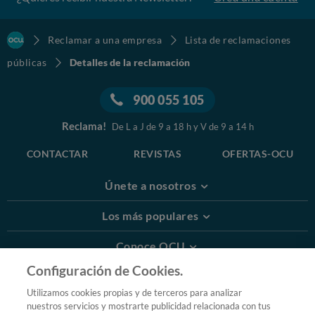
Reclamar a una empresa
Lista de reclamaciones
públicas
Detalles de la reclamación
900 055 105
Reclama!
De L a J de 9 a 18 h y V de 9 a 14 h
CONTACTAR
REVISTAS
OFERTAS-OCU
Únete a nosotros
Los más populares
Conoce OCU
Configuración de Cookies.
Más Información
Utilizamos cookies propias y de terceros para analizar
nuestros servicios y mostrarte publicidad relacionada con tus
© 2026 OCU