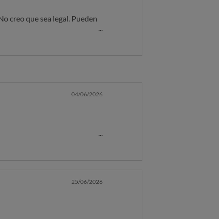
 No creo que sea legal. Pueden
04/06/2026
ado/a, Don/Doña CLARA CANO
ión enviaremos respuesta al
rtamentos y servicios de
25/06/2026
a la dirección de correo