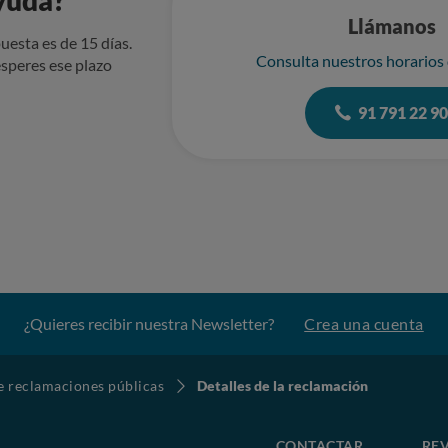
yuda?
Llámanos
uesta es de 15 días.
Consulta nuestros horarios
speres ese plazo
91 791 22 9
¿Quieres recibir nuestra Newsletter?
Crea una cuenta
de reclamaciones públicas
Detalles de la reclamación
CONTACTAR
REV