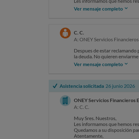
Les informamos que hemos resu
Quedamos a su disposición para
Ver mensaje completo
Atentamente,
Atentamente,
Servicio de Atención al Cliente
saconey@oney.es
saconey@oney.es
T+34 91 121 26 61
T +34 91 121 26 61
C. C.
Parque Empresarial ALVENTO
Parque Empresarial ALVENTO
A: ONEY Servicios Financiero
Vía de los Poblados, n.º 1 Edif. 
Vía de los Poblados, n.º 1 Edif. 
28033, Madrid.
28033, Madrid.
Despues de estar reclamando p
www.oney.es
www.oney.es
la deuda. No quieren enviarme 
Ver mensaje completo
Asistencia solicitada
26 junio 2026
ONEY Servicios Financieros 
A: C. C.
Muy Sres. Nuestros,
Les informamos que hemos resu
Quedamos a su disposición para
Atentamente,