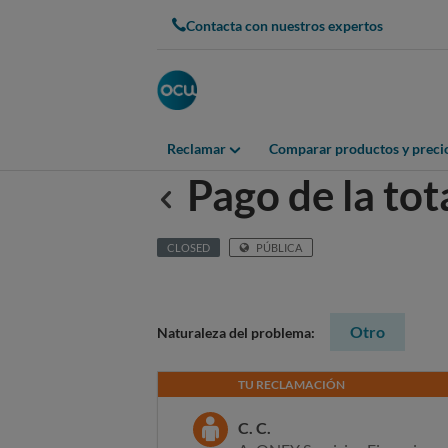
Contacta con nuestros expertos
Reclamar
Comparar productos y preci
Pago de la to
Anterior
CLOSED
PÚBLICA
Otro
Naturaleza del problema:
TU RECLAMACIÓN
C. C.