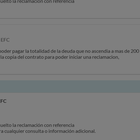
elto la reclamación con referencia
 cualquier consulta o información adicional.
s EFC
A, 2º
A, 3º
oder pagar la totalidad de la deuda que no ascendia a mas de 200
la copia del contrato para poder iniciar una reclamacion,
EFC
elto la reclamación con referencia
 cualquier consulta o información adicional.