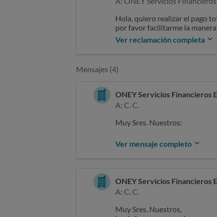
A: ONEY Servicios Financiero
Hola, quiero realizar el pago 
por favor facilitarme la maner
Ver reclamación completa
Mensajes (4)
ONEY Servicios Financieros 
A: C. C.
Muy Sres. Nuestros:
Acusamos recibo de su escrit
Ver mensaje completo
LOPEZ con fecha de entrada 2
Les informamos que a la mayor
mismo, de conformidad con lo 
ONEY Servicios Financieros 
atención al cliente y del defens
A: C. C.
Para cualquier duda o informac
Muy Sres. Nuestros,
electrónico saconey@oney.es