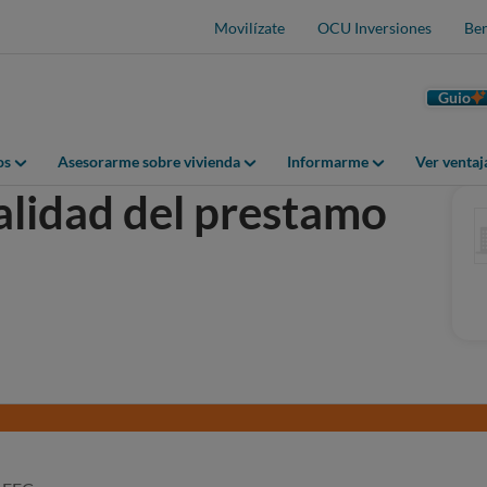
Movilízate
OCU Inversiones
Ben
Guio
os
Asesorarme sobre vivienda
Informarme
Ver venta
talidad del prestamo