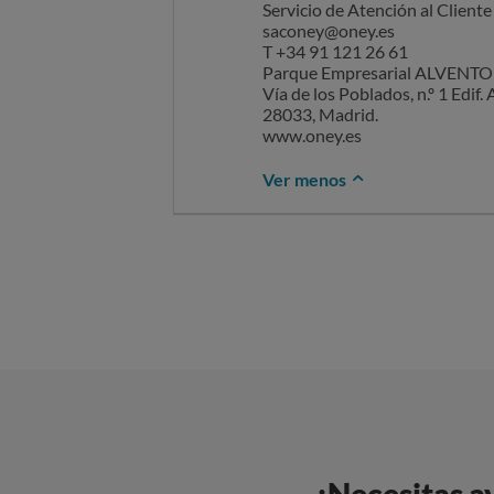
Servicio de Atención al Cliente
saconey@oney.es
T +34 91 121 26 61
Parque Empresarial ALVENTO
Vía de los Poblados, n.º 1 Edif. 
28033, Madrid.
www.oney.es
Ver menos