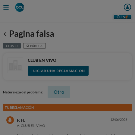
Guio
Pagina falsa
Anterior
CLOSED
PÚBLICA
CLUB EN VIVO
INICIAR UNA RECLAMACIÓN
Otro
Naturaleza del problema:
TU RECLAMACIÓN
P. H.
12/06/2026
A: CLUB EN VIVO