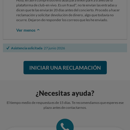
Hola, en abril compré dos entradas para linkin park a través de la
plataforma de club-en vivo. Es un fraud*, no te envían las entradas y
dicen que te las enviarán 20 días antes del concierto. Procedo a hacer
reclamación y solicitar devolución de dinero, algo que todavía no
ocurre. Dejaron de responder los correos que les he enviado.
Ver menos
Asistencia solicitada
27 junio 2026
INICIAR UNA RECLAMACIÓN
¿Necesitas ayuda?
El tiempo medio de respuesta es de 15 días. Te recomendamos que esperes ese
plazo antes de contactarnos.