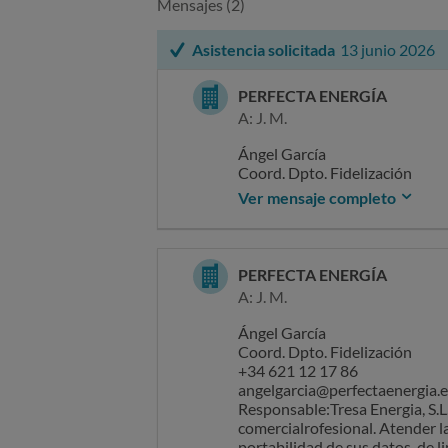
Mensajes (2)
Asistencia solicitada
13 junio 2026
PERFECTA ENERGÍA
A: J. M.
Ángel García
Coord. Dpto. Fidelización
+34 621 12 17 86
Ver mensaje completo
angelgarcia@perfectaenergia.e
Responsable:Tresa Energia, S.
comercialrofesional. Atender la
portabilidad de sus datos, de l
PERFECTA ENERGÍA
únicamente en el tratamiento 
A: J. M.
información adicional y detall
electrónicodpo@tresaenergia.es.
Ángel García
ponga en contacto con nosotros
Coord. Dpto. Fidelización
leerlos ni hacer ningún uso de 
+34 621 12 17 86
datos puedan derivarse.
angelgarcia@perfectaenergia.e
Responsable:Tresa Energia, S.
comercialrofesional. Atender la
portabilidad de sus datos, de l