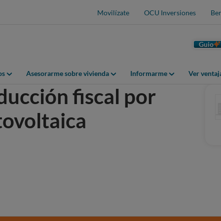
Movilízate
OCU Inversiones
Ben
Guio
os
Asesorarme sobre vivienda
Informarme
Ver venta
ucción fiscal por
tovoltaica