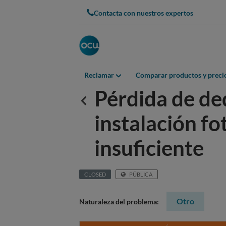
Contacta con nuestros expertos
Reclamar
Comparar productos y preci
Pérdida de ded
Anterior
instalación fo
insuficiente
CLOSED
PÚBLICA
Otro
Naturaleza del problema: