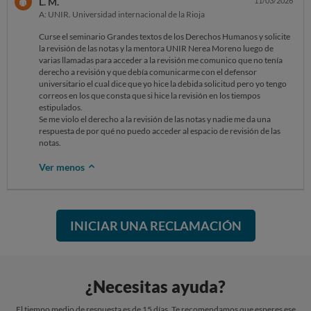
L. M.
11/03/2026
A: UNIR. Universidad internacional de la Rioja
Curse el seminario Grandes textos de los Derechos Humanos y solicite
la revisión de las notas y la mentora UNIR Nerea Moreno luego de
varias llamadas para acceder a la revisión me comunico que no tenía
derecho a revisión y que debía comunicarme con el defensor
universitario el cual dice que yo hice la debida solicitud pero yo tengo
correos en los que consta que si hice la revisión en los tiempos
estipulados.
Se me violo el derecho a la revisión de las notas y nadie me da una
respuesta de por qué no puedo acceder al espacio de revisión de las
notas.
Ver menos
INICIAR UNA RECLAMACIÓN
¿Necesitas ayuda?
El tiempo medio de respuesta es de 15 días. Te recomendamos que esperes ese