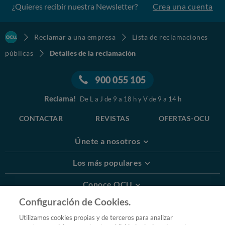
¿Quieres recibir nuestra Newsletter?
Crea una cuenta
Reclamar a una empresa
Lista de reclamaciones
públicas
Detalles de la reclamación
900 055 105
Reclama!
De L a J de 9 a 18 h y V de 9 a 14 h
CONTACTAR
REVISTAS
OFERTAS-OCU
Únete a nosotros
Los más populares
Conoce OCU
Configuración de Cookies.
Más Información
Utilizamos cookies propias y de terceros para analizar