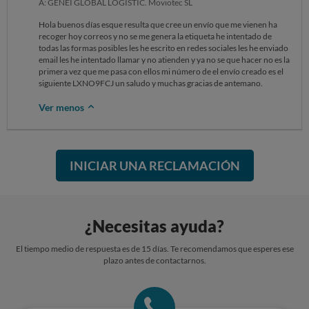
A: GENEI GLOBAL LOGISTIC. Moviotec SL
Hola buenos días esque resulta que cree un envío que me vienen ha
recoger hoy correos y no se me genera la etiqueta he intentado de
todas las formas posibles les he escrito en redes sociales les he enviado
email les he intentado llamar y no atienden y ya no se que hacer no es la
primera vez que me pasa con ellos mi número de el envío creado es el
siguiente LXNO9FCJ un saludo y muchas gracias de antemano.
Ver menos
INICIAR UNA RECLAMACIÓN
¿Necesitas ayuda?
El tiempo medio de respuesta es de 15 días. Te recomendamos que esperes ese
plazo antes de contactarnos.