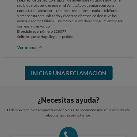
Hola realicé un pedido el día 24 de noviembre y a día de hoy no he
recibido nada pero es que en el WhatsApp que aparecen para
contactar de atención al cliente no me contesta nada el teléfono
siempre está comunicando y el correo electrónico devuelve los
mensajes como fallidos El número que me dan de seguimiento para
correos, no es valido
El pedido es el número 128077
Solicito que se Haga llegar el pedido
Ver menos
INICIAR UNA RECLAMACIÓN
¿Necesitas ayuda?
El tiempo medio de respuesta es de 15 días. Te recomendamos que esperes ese
plazo antes de contactarnos.