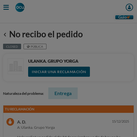
Guio
No recibo el pedido
Anterior
CLOSED
PÚBLICA
ULANKA. GRUPO YORGA
INICIAR UNA RECLAMACIÓN
Entrega
Naturaleza del problema:
TU RECLAMACIÓN
A. D.
15/12/2025
A: Ulanka. Grupo Yorga