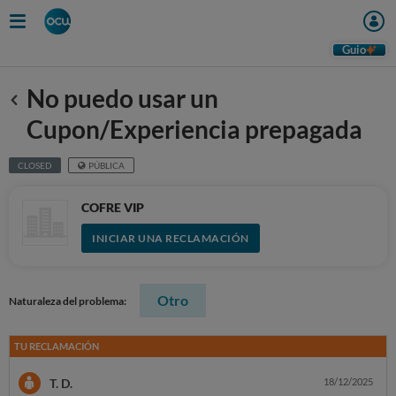
Guio
No puedo usar un
Anterior
Cupon/Experiencia prepagada
CLOSED
PÚBLICA
COFRE VIP
INICIAR UNA RECLAMACIÓN
Otro
Naturaleza del problema:
TU RECLAMACIÓN
T. D.
18/12/2025