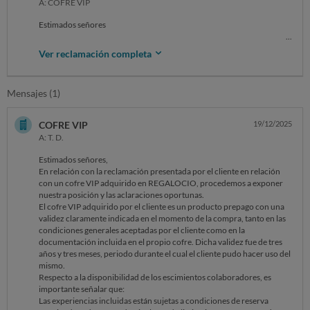
A: COFRE VIP
Estimados señores
Me pongo en contacto con ustedes porque adquirí cofre VIP y no he
Ver reclamación completa
podido usarlo.
Quise realizar reservas en las fechas en las que yo tengo posibilidad
que son los días de vacaciones.
Mensajes (1)
Nunca me admitieron el cofre prepago en los sitios que contacté
diciendo que en temporada alta no se admitían cupones
Esto me ha sucedido los 3 años de validez del cofre.
COFRE VIP
19/12/2025
A: T. D.
El cofre ha caducado y me dicen en REGALOCIO que no se puede
extender su duración (cuando creo que según la ley los servicios
Estimados señores,
prepagados no pueden caducar o tienen que darte opción de
En relación con la reclamación presentada por el cliente en relación
renovación/cambio)
con un cofre VIP adquirido en REGALOCIO, procedemos a exponer
nuestra posición y las aclaraciones oportunas.
He perdido mi dinero y la opción de disfrutar de una experiencia ya
El cofre VIP adquirido por el cliente es un producto prepago con una
que las empresas no admiten el cupón.
validez claramente indicada en el momento de la compra, tanto en las
condiciones generales aceptadas por el cliente como en la
SOLICITO una solución (reactivación/Reembolso/Cambio a otra
documentación incluida en el propio cofre. Dicha validez fue de tres
experiencia)
años y tres meses, periodo durante el cual el cliente pudo hacer uso del
mismo.
Sin otro particular, atentamente.
Respecto a la disponibilidad de los escimientos colaboradores, es
importante señalar que:
Teodoro Delgado
Las experiencias incluidas están sujetas a condiciones de reserva