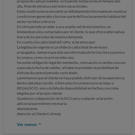
propias de cada proveedor, incluyendo limitaciones en temporada
alta, fines de semana o periodos vacacionales.
Estas condiciones se encuentran debidamente informadas en nuestras
condiciones generales y forman parte del funcionamiento habitual del
sector turístico y de ocio.
El cofre permite acceder a una amplia red de escimientos, no
limitándose a los contactados por el cliente, lo que ofrece alternativas
fuera de los periodos de máxima demanda.
En cuanto a la caducidad del cofre, aclaramos que:
La legislación vigente no prohíbe la caducidad de servicios
prepagados, siempre que esta sea informada de forma clara y previa a
la compra, como ocurre en este caso.
No existe obligación legal de reembolso, renovación o cambio una vez
superada la fecha de validez, al haberse prestado la posibilidad de
disfrute durante el periodo contratado.
Lamentamos que el cliente no haya podido disfrutar de la experiencia
dentro del plazo escido, si bien esta circunstancia no es impu a
REGALOCIO, sino a la falta de disponibilidad en fechas concretas
elegidas por el propio cliente.
Quedamos a disposición de la OCU para cualquier aclaración
adicional que estimen necesaria.
Atentamente,
Atención al Cliente Cofrevip
Ver menos