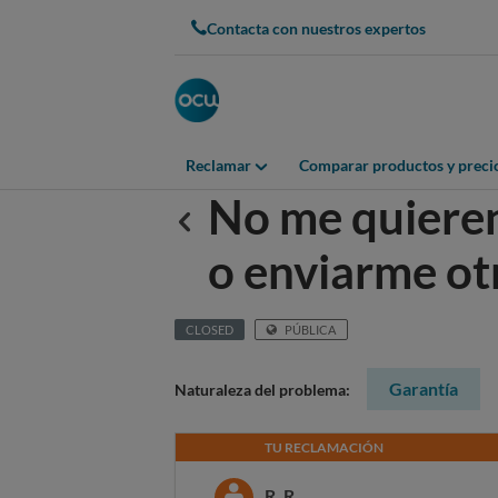
Contacta con nuestros expertos
Reclamar
Comparar productos y preci
No me quieren
Anterior
o enviarme ot
CLOSED
PÚBLICA
Garantía
Naturaleza del problema:
TU RECLAMACIÓN
R. R.