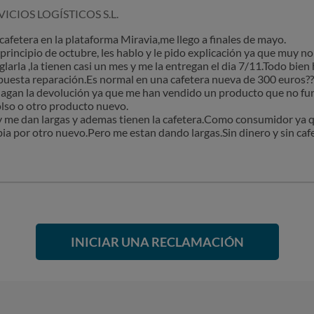
ICIOS LOGÍSTICOS S.L.
afetera en la plataforma Miravia,me llego a finales de mayo.
 principio de octubre, les hablo y le pido explicación ya que muy 
glarla ,la tienen casi un mes y me la entregan el dia 7/11.Todo bien
puesta reparación.Es normal en una cafetera nueva de 300 euros??
e hagan la devolución ya que me han vendido un producto que no f
lso o otro producto nuevo.
 y me dan largas y ademas tienen la cafetera.Como consumidor ya 
mbia por otro nuevo.Pero me estan dando largas.Sin dinero y sin caf
INICIAR UNA RECLAMACIÓN