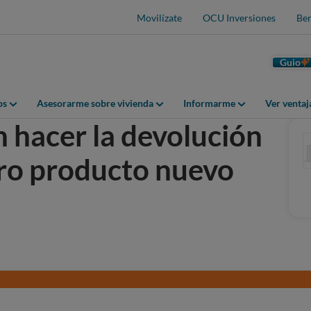
Movilízate
OCU Inversiones
Ben
Guio
os
Asesorarme sobre vivienda
Informarme
Ver venta
 hacer la devolución
ro producto nuevo