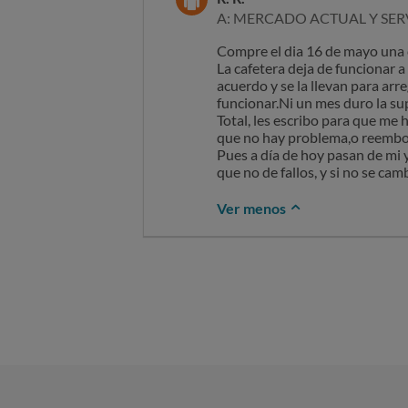
A: MERCADO ACTUAL Y SERV
Compre el dia 16 de mayo una c
La cafetera deja de funcionar a
acuerdo y se la llevan para arre
funcionar.Ni un mes duro la su
Total, les escribo para que m
que no hay problema,o reembo
Pues a día de hoy pasan de mi
que no de fallos, y si no se ca
Ver menos