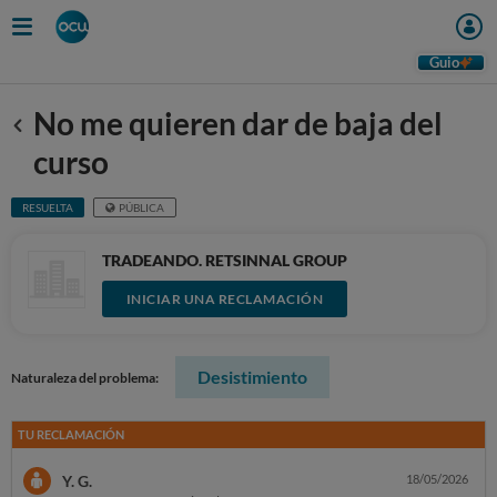
Guio
No me quieren dar de baja del
Anterior
curso
RESUELTA
PÚBLICA
TRADEANDO. RETSINNAL GROUP
INICIAR UNA RECLAMACIÓN
Desistimiento
Naturaleza del problema:
TU RECLAMACIÓN
Y. G.
18/05/2026