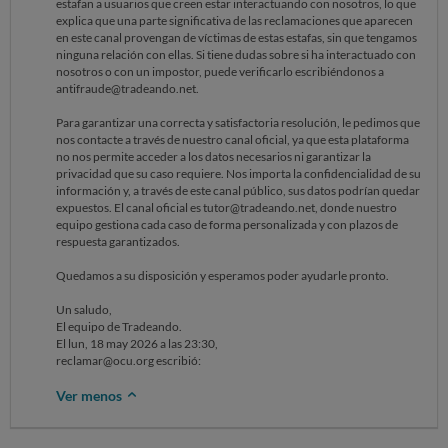
estafan a usuarios que creen estar interactuando con nosotros, lo que
explica que una parte significativa de las reclamaciones que aparecen
en este canal provengan de víctimas de estas estafas, sin que tengamos
ninguna relación con ellas. Si tiene dudas sobre si ha interactuado con
nosotros o con un impostor, puede verificarlo escribiéndonos a
antifraude@tradeando.net.
Para garantizar una correcta y satisfactoria resolución, le pedimos que
nos contacte a través de nuestro canal oficial, ya que esta plataforma
no nos permite acceder a los datos necesarios ni garantizar la
privacidad que su caso requiere. Nos importa la confidencialidad de su
información y, a través de este canal público, sus datos podrían quedar
expuestos. El canal oficial es tutor@tradeando.net, donde nuestro
equipo gestiona cada caso de forma personalizada y con plazos de
respuesta garantizados.
Quedamos a su disposición y esperamos poder ayudarle pronto.
Un saludo,
El equipo de Tradeando.
El lun, 18 may 2026 a las 23:30,
reclamar@ocu.org escribió:
Ver menos