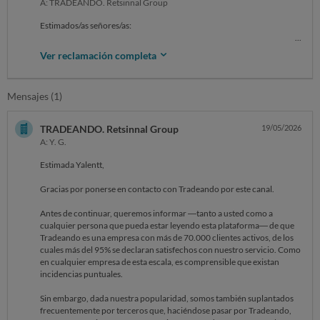
A: TRADEANDO. Retsinnal Group
Estimados/as señores/as:
En fecha […….] adquirí en su página web [….] el producto […...]. La
Ver reclamación completa
compra ha sido financiada con un crédito vinculado con la entidad
financiera [……]
Mensajes (1)
Una vez recibido, ejercí el derecho de desistimiento en plazo y por
escrito en fecha […..]. El producto está en su embalaje tal y como se
recibió. Sin embargo, se me ha denegado el desistimiento y sigo
TRADEANDO. Retsinnal Group
19/05/2026
pagando la financiación.
A: Y. G.
Adjunto fotocopia de los siguientes documentos: [enumerar
Estimada Yalentt,
documentación que se aporta: p.ej. confirmación del pedido, las
condiciones de la compra, la factura, correos electrónicos, albarán de
Gracias por ponerse en contacto con Tradeando por este canal.
entrega, formulario de desistimiento, financiación ..]
Antes de continuar, queremos informar —tanto a usted como a
SOLICITO la recogida del producto con devolución del importe
cualquier persona que pueda estar leyendo esta plataforma— de que
abonado […€] y la resolución del crédito sin penalización.
Tradeando es una empresa con más de 70.000 clientes activos, de los
cuales más del 95% se declaran satisfechos con nuestro servicio. Como
Sin otro particular, atentamente.
en cualquier empresa de esta escala, es comprensible que existan
incidencias puntuales.
Recuerda no incluir ningún dato personal o sensible, ni tuyo ni de un
tercero, como puede ser nombre, apellidos, DNI, número de teléfono,
Sin embargo, dada nuestra popularidad, somos también suplantados
dirección postal, cuenta y tarjeta bancaria, email…
frecuentemente por terceros que, haciéndose pasar por Tradeando,