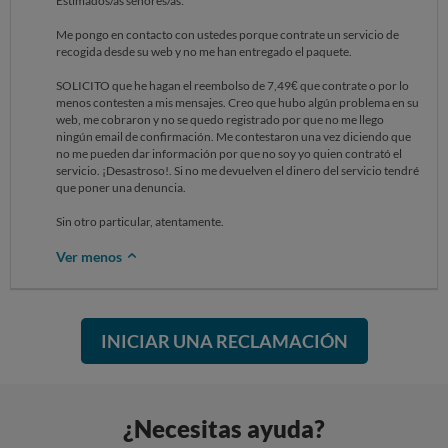
Estimados/as señores/as:
Me pongo en contacto con ustedes porque contrate un servicio de
recogida desde su web y no me han entregado el paquete.
SOLICITO que he hagan el reembolso de 7,49€ que contrate o por lo
menos contesten a mis mensajes. Creo que hubo algún problema en su
web, me cobraron y no se quedo registrado por que no me llego
ningún email de confirmación. Me contestaron una vez diciendo que
no me pueden dar información por que no soy yo quien contrató el
servicio. ¡Desastroso!. Si no me devuelven el dinero del servicio tendré
que poner una denuncia.
Sin otro particular, atentamente.
Ver menos
INICIAR UNA RECLAMACIÓN
¿Necesitas ayuda?