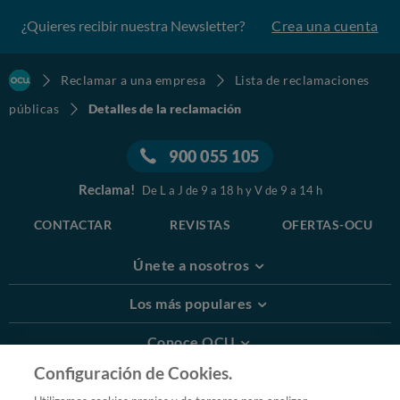
¿Quieres recibir nuestra Newsletter?
Crea una cuenta
Reclamar a una empresa
Lista de reclamaciones
públicas
Detalles de la reclamación
900 055 105
Reclama!
De L a J de 9 a 18 h y V de 9 a 14 h
CONTACTAR
REVISTAS
OFERTAS-OCU
Únete a nosotros
Los más populares
Conoce OCU
Configuración de Cookies.
Más Información