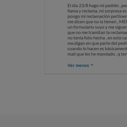
El día 23/8 hago mi pedido , pe
llama y reclama, mi sorpresa es
pongo mi reclamación pertinen
me dicen que no la tienen , ME
un formulario suyo y me siguen
que no me tramitan la reclamac
no tenia foto hecha , en este c
me.digan en que parte del pedi
cuando lo hacen es básicamente
mail que les he mandado , q 
Ver menos