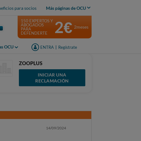
eficios para socios
Más páginas de OCU
2€
150 EXPERTOS Y
ABOGADOS
2meses
PARA
DEFENDERTE
jas OCU
ENTRA
|
Regístrate
ZOOPLUS
INICIAR UNA
RECLAMACIÓN
14/09/2024