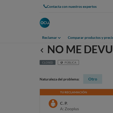
Contacta con nuestros expertos
Reclamar
Comparar productos y preci
NO ME DEVU
Anterior
CLOSED
PÚBLICA
Otro
Naturaleza del problema:
TU RECLAMACIÓN
C. P.
A: Zooplus