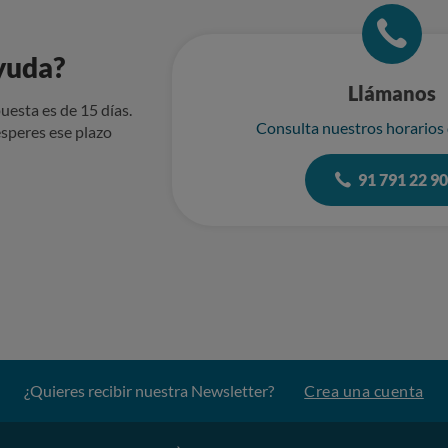
yuda?
Llámanos
uesta es de 15 días.
Consulta nuestros horarios
speres ese plazo
91 791 22 9
¿Quieres recibir nuestra Newsletter?
Crea una cuenta