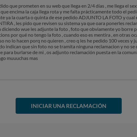
dido que prometen en su web que llega en 2/4 días , me llega el sex
 que encima la caja llega rota y me falta prácticamente todo el ped
te ya la cuarta o quinta de ese pedido ADJUNTO LA FOTO y cual es
NTIRA , les pido que revisen su sistema ya que oara ponerles recla
 diciendo wue les adjunte la foto , foto que obviamente yo borre p
ions por qué no tengo la foto , cuando eso es mentira , en otras o
aso no lo hacen porq no quieren , creo q les he pedido 100 veces y 
do indican que sin foto no se tramita ninguna reclamacion y no se 
 para burlarse de mi , os adjunto reclamación puesta en la comun
tengo muuuchas mas
INICIAR UNA RECLAMACIÓN