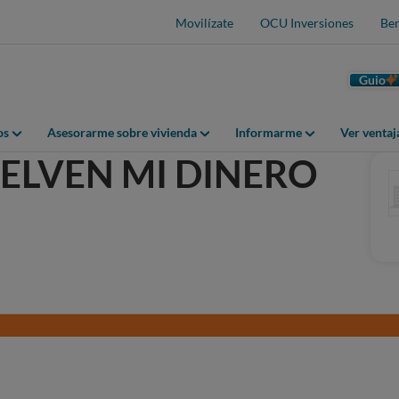
Movilízate
OCU Inversiones
Ben
Guio
os
Asesorarme sobre vivienda
Informarme
Ver venta
ELVEN MI DINERO