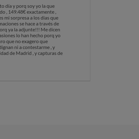
to día y porq soy yo la que
ido , 149.48€ exactamente ,
 mi sorpresa a los dias que
maciones se hace a través de
orq ya la adjunte!!! Me dicen
casiones lo han hecho porq yo
juro que no exagero que
dignan ni a contestarme , y
idad de Madrid , y capturas de