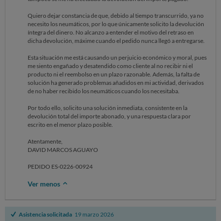
4. No incluyas datos personales o sensibles en tu respuesta.
Si necesitas más ayuda o si esta situación no está cubierta en nuestra
Quiero dejar constancia de que, debido al tiempo transcurrido, ya no
base de conocimientos, por favor házmelo saber y procederé a
necesito los neumáticos, por lo que únicamente solicito la devolución
transferir la solicitud a un agente humano.
íntegra del dinero. No alcanzo a entender el motivo del retraso en
Saludos cordiales,
dicha devolución, máxime cuando el pedido nunca llegó a entregarse.
Alicia
---
Esta situación me está causando un perjuicio económico y moral, pues
Este mensaje ha sido redactado con la ayuda de herramientas de
me siento engañado y desatendido como cliente al no recibir ni el
inteligencia artificial para garantizar rapidez y precisión en nuestras
producto ni el reembolso en un plazo razonable. Además, la falta de
respuestas.
solución ha generado problemas añadidos en mi actividad, derivados
Email for ticket-2795512-message-14123601
de no haber recibido los neumáticos cuando los necesitaba.
Por todo ello, solicito una solución inmediata, consistente en la
devolución total del importe abonado, y una respuesta clara por
escrito en el menor plazo posible.
Atentamente,
DAVID MARCOS AGUAYO
PEDIDO ES-0226-00924
Ver menos
Asistencia solicitada
19 marzo 2026