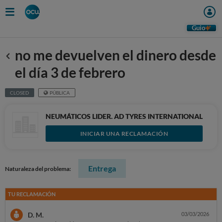
Guio
no me devuelven el dinero desde
Anterior
el día 3 de febrero
CLOSED
PÚBLICA
NEUMÁTICOS LIDER. AD TYRES INTERNATIONAL
INICIAR UNA RECLAMACIÓN
Entrega
Naturaleza del problema:
TU RECLAMACIÓN
D. M.
03/03/2026