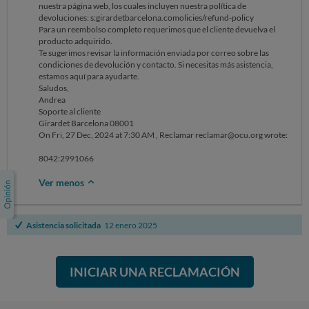
nuestra página web, los cuales incluyen nuestra política de
Girardet Barcelona
devoluciones: s:girardetbarcelona.comolicies/refund-policy
Para un reembolso completo requerimos que el cliente devuelva el
On Fri, 27 Dec at 8:45 AM , Reclamar reclamar@ocu.org wrote: ‌‌‌‌‌‌‌‌‌‌‌‌‌‌‌‌‌‌‌‌‌‌‌‌‌‌‌‌‌‌‌‌‌‌‌‌‌‌‌‌‌‌‌‌‌‌‌‌‌‌‌‌‌‌‌‌‌‌‌‌
producto adquirido.
Te sugerimos revisar la información enviada por correo sobre las
8064:2991066
condiciones de devolución y contacto. Si necesitas más asistencia,
estamos aquí para ayudarte.
Saludos,
Andrea
Soporte al cliente
Girardet Barcelona 08001
On Fri, 27 Dec, 2024 at 7:30 AM , Reclamar reclamar@ocu.org wrote: ‌‌‌‌‌‌‌‌‌‌‌‌‌‌‌‌‌‌‌‌‌‌‌‌‌‌‌‌‌‌‌‌‌‌‌‌‌‌‌‌‌‌‌‌‌‌‌‌‌‌‌‌‌‌‌‌‌‌‌‌
8042:2991066
Ver menos
Asistencia solicitada
12 enero 2025
INICIAR UNA RECLAMACIÓN