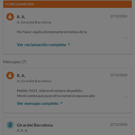
TU RECLAMACIÓN
R. A.
27/12/2024
A: Girardet Barcelona
Por favor, explica brevemente el motivo de tu
reclamación
Ver reclamación completa
He comprado un abrigo en Girard Barcelona y no me queda bien ,
envié un mensaje diciendo que quería devolverlo y no me envían como
hacerlo .
Mensajes (7)
Además no tienen teléfono para llamarles y no me informan .
La calidad es mala , cuando en su cuenta dicen que es de gran calidad y
lo traen de China
R. A.
27/12/2024
A: Girardet Barcelona
Pedido 5023 , este es el número de pedido .
Me di cuenta que puse otros números equivocado .
Ver mensaje completo
Girardet Barcelona
27/12/2024
A: R. A.