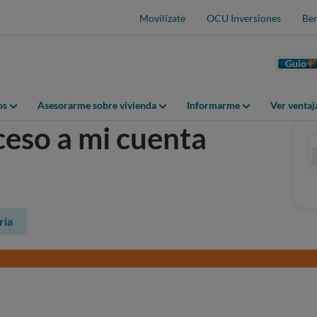
Movilízate
OCU Inversiones
Ben
Guio
os
Asesorarme sobre vivienda
Informarme
Ver venta
eso a mi cuenta
ria