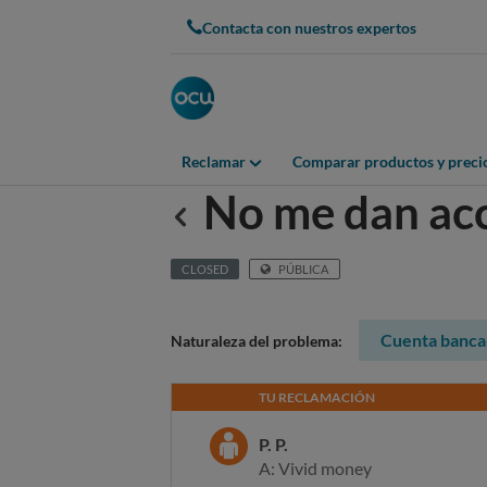
Contacta con nuestros expertos
Reclamar
Comparar productos y preci
No me dan acc
Anterior
CLOSED
PÚBLICA
Cuenta banca
Naturaleza del problema:
TU RECLAMACIÓN
P. P.
A: Vivid money