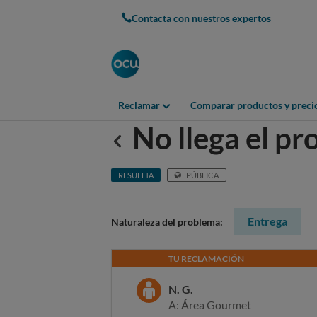
Contacta con nuestros expertos
Reclamar
Comparar productos y preci
No llega el p
Anterior
RESUELTA
PÚBLICA
Entrega
Naturaleza del problema:
TU RECLAMACIÓN
N. G.
A: Área Gourmet