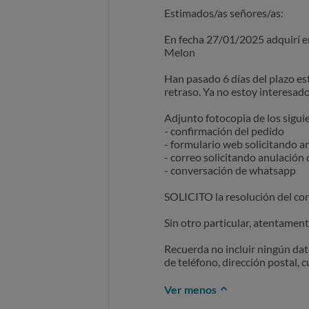
Estimados/as señores/as:
En fecha 27/01/2025 adquirí 
Melon
Han pasado 6 días del plazo es
retraso. Ya no estoy interesad
Adjunto fotocopia de los sigu
- confirmación del pedido
- formulario web solicitando a
- correo solicitando anulación
- conversación de whatsapp
SOLICITO la resolución del con
Sin otro particular, atentament
Recuerda no incluir ningún dat
de teléfono, dirección postal, 
Ver menos