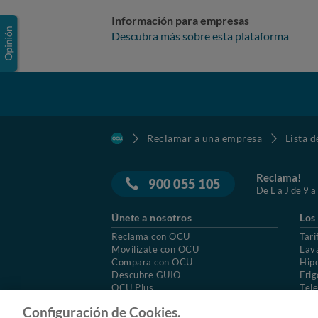
Información para empresas
Descubra más sobre esta plataforma
Reclamar a una empresa
Lista 
Reclama!
900 055 105
De L a J de 9 a
Únete a nosotros
Los
Reclama con OCU
Tari
Movilízate con OCU
Lav
Compara con OCU
Hip
Descubre GUIO
Frig
OCU Plus
Tele
Trabajar en OCU
Col
Configuración de Cookies.