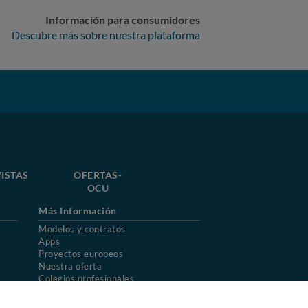
Información para consumidores
Descubre más sobre nuestra plataforma
ISTAS
OFERTAS-
OCU
Más Información
Modelos y contratos
Apps
Proyectos europeos
Nuestra oferta
Colegios profesionales
Mapa del sitio