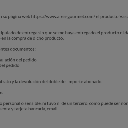
en su página web https://www.area-gourmet.com/ el producto Va
tipulado de entrega sin que se me haya entregado el producto ni da
o en la compra de dicho producto.
ientes documentos:
nulación del pedido
 del pedido
trato y la devolución del doble del importe abonado.
e.
o personal o sensible, ni tuyo ni de un tercero, como puede ser n
cuenta y tarjeta bancaria, email…