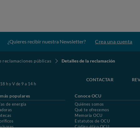
¿Quieres recibir nuestra Newsletter?
Crea una cuenta
de reclamaciones públicas
Detalles de la reclamación
CONTACTAR
REV
 18 h y V de 9 a 14 h
 más populares
Conoce OCU
fas de energía
Quiénes somos
adoras
Qué te ofrecemos
otecas
Memoria OCU
oríficos
Estatutos de OCU
visores
Código ético OCU
chones
Preguntas frecuentes