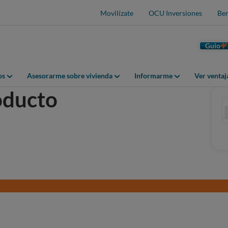
Movilízate
OCU Inversiones
Ben
Guio
os
Asesorarme sobre vivienda
Informarme
Ver venta
roducto