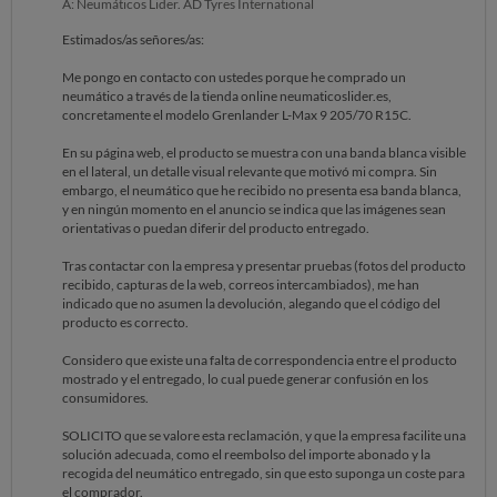
A: Neumáticos Lider. AD Tyres International
Estimados/as señores/as:
Me pongo en contacto con ustedes porque he comprado un
neumático a través de la tienda online neumaticoslider.es,
concretamente el modelo Grenlander L-Max 9 205/70 R15C.
En su página web, el producto se muestra con una banda blanca visible
en el lateral, un detalle visual relevante que motivó mi compra. Sin
embargo, el neumático que he recibido no presenta esa banda blanca,
y en ningún momento en el anuncio se indica que las imágenes sean
orientativas o puedan diferir del producto entregado.
Tras contactar con la empresa y presentar pruebas (fotos del producto
recibido, capturas de la web, correos intercambiados), me han
indicado que no asumen la devolución, alegando que el código del
producto es correcto.
Considero que existe una falta de correspondencia entre el producto
mostrado y el entregado, lo cual puede generar confusión en los
consumidores.
SOLICITO que se valore esta reclamación, y que la empresa facilite una
solución adecuada, como el reembolso del importe abonado y la
recogida del neumático entregado, sin que esto suponga un coste para
el comprador.