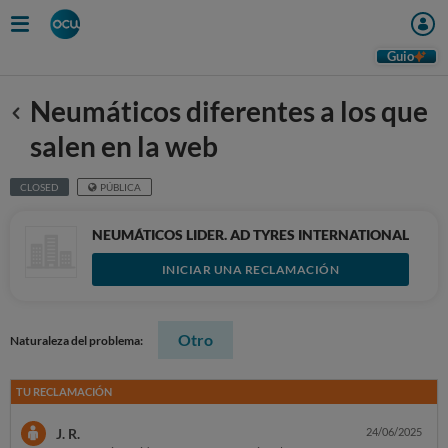
Guio
Neumáticos diferentes a los que
Anterior
salen en la web
CLOSED
PÚBLICA
NEUMÁTICOS LIDER. AD TYRES INTERNATIONAL
INICIAR UNA RECLAMACIÓN
Otro
Naturaleza del problema:
TU RECLAMACIÓN
J. R.
24/06/2025