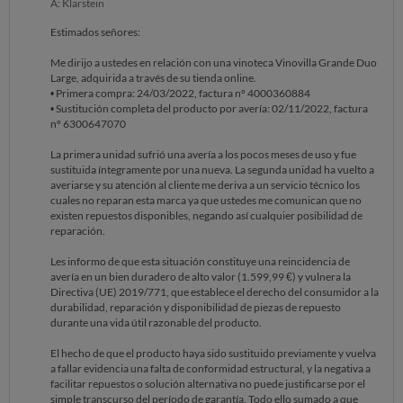
A: Klarstein
Estimados señores:
Me dirijo a ustedes en relación con una vinoteca Vinovilla Grande Duo
Large, adquirida a través de su tienda online.
• Primera compra: 24/03/2022, factura nº 4000360884
• Sustitución completa del producto por avería: 02/11/2022, factura
nº 6300647070
La primera unidad sufrió una avería a los pocos meses de uso y fue
sustituida íntegramente por una nueva. La segunda unidad ha vuelto a
averiarse y su atención al cliente me deriva a un servicio técnico los
cuales no reparan esta marca ya que ustedes me comunican que no
existen repuestos disponibles, negando así cualquier posibilidad de
reparación.
Les informo de que esta situación constituye una reincidencia de
avería en un bien duradero de alto valor (1.599,99 €) y vulnera la
Directiva (UE) 2019/771, que establece el derecho del consumidor a la
durabilidad, reparación y disponibilidad de piezas de repuesto
durante una vida útil razonable del producto.
El hecho de que el producto haya sido sustituido previamente y vuelva
a fallar evidencia una falta de conformidad estructural, y la negativa a
facilitar repuestos o solución alternativa no puede justificarse por el
simple transcurso del período de garantía. Todo ello sumado a que