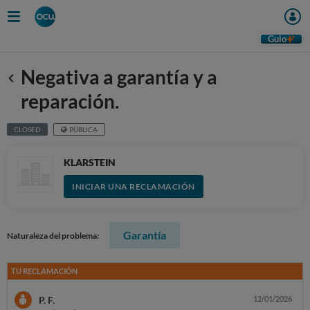
Guio
Negativa a garantía y a
Anterior
reparación.
CLOSED
PÚBLICA
KLARSTEIN
INICIAR UNA RECLAMACIÓN
Garantía
Naturaleza del problema:
TU RECLAMACIÓN
P. F.
12/01/2026