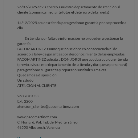
el incidente, envié inmediatamente un correo electrónico a la empresa,
26/07/2025 envía correo a nuestro departamento de atención al
dejando constancia del problema y del uso normal del producto. La
cliente (comunica mediante fotos el deterioro de la rueda)
maleta tenía solo unas semanas de uso.
14/12/2025 acude a tienda para gestionar garantía y no se procede a
Desde Atención al Cliente se me respondió que en cualquier tienda
ello
Paco Martínez podrían gestionar la reparación o el cambio, lo que me
dio tranquilidad y confianza.
En tienda, por falta de información no proceden a gestionar la
garantía.
Sin embargo, el viernes pasado acudí a la tienda del centro de Valencia
PACOMARTINEZ asume que no se obró en consecuencia ni de
(Calle Conde Salvatierra) y, para mi sorpresa, se me negó tanto la
acuerdo a la ley de garantías por desconocimiento de las empleadas.
garantía como la reparación, tras contactar telefónicamente con la
PACOMARTINEZ solicita a DON JORDI que acuda a cualquier tienda
tienda de Finestrat, alegando la política interna de la empresa.
(previo aviso a este departamento de la tienda y día que se personará)
para gestionar su garantía y reparar o sustituir su maleta.
Considero esta actuación injusta y contraria al trato adecuado al
Quedamos a disposición
cliente, ya que:
Un saludo
ATENCIÓN AL CLIENTE
Dispongo del ticket de compra.
960 70 01 33
El defecto apareció con un uso normal y en un plazo muy corto.
Ext. 2200
atencion_clientes@pacomartinez.com
Dejé constancia inmediata del problema por escrito.
www.pacomartinez.com
Fui informado previamente por la propia empresa de que la
C. Noria, 6, Pol. Ind. del Mediterráneo
reparación o cambio era posible en cualquier tienda.
46550 Albuixech, Valencia
En ningún momento se me advirtió de la supuesta ausencia de garantía