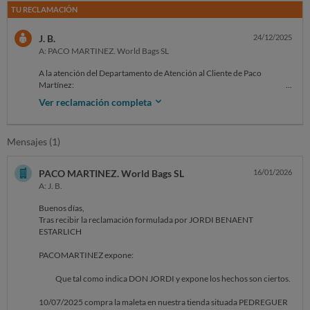
TU RECLAMACIÓN
J. B.
24/12/2025
A: PACO MARTINEZ. World Bags SL
A la atención del Departamento de Atención al Cliente de Paco
Martínez:
Ver reclamación completa
Por medio de la presente deseo presentar una reclamación formal por
la negativa a aplicar la garantía y/o realizar la reparación de una maleta
adquirida en uno de sus establecimientos.
Mensajes (1)
Compré una maleta en el outlet de Paco Martínez en Finestrat, hace
apenas unas semanas. En el momento de la compra nadie me informó
PACO MARTINEZ. World Bags SL
16/01/2026
de que el producto no tuviera garantía, ni de que fuera obligatorio
A: J. B.
conservar un supuesto “cartón donde figura el defecto”. Esta
información no me fue comunicada de forma verbal ni escrita, pese a
Buenos días,
tratarse de un aspecto esencial de la compra.
Tras recibir la reclamación formulada por JORDI BENAENT
ESTARLICH
Además, resulta evidente que una maleta con una rueda defectuosa no
se pondría a la venta, ya que ningún cliente la adquiriría en ese estado.
PACOMARTINEZ expone:
El defecto no era visible ni funcionalmente detectable en el momento
de la compra.
Que tal como indica DON JORDI y expone los hechos son ciertos.
Durante el trayecto Valencia–Madrid en AVE, previo a un viaje
10/07/2025 compra la maleta en nuestra tienda situada PEDREGUER
internacional a Doha, se rompió una de las ruedas. En cuanto ocurrió