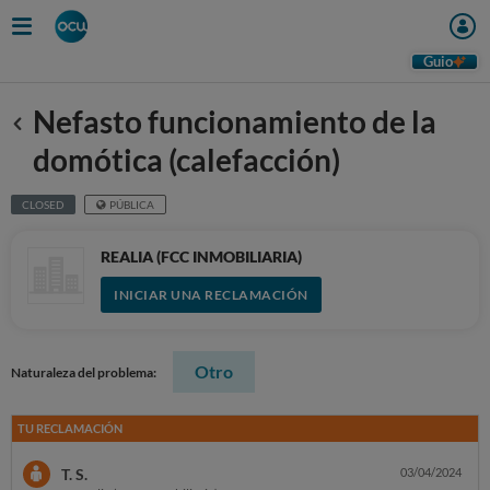
Guio
Nefasto funcionamiento de la
Anterior
domótica (calefacción)
CLOSED
PÚBLICA
REALIA (FCC INMOBILIARIA)
INICIAR UNA RECLAMACIÓN
Otro
Naturaleza del problema:
TU RECLAMACIÓN
T. S.
03/04/2024