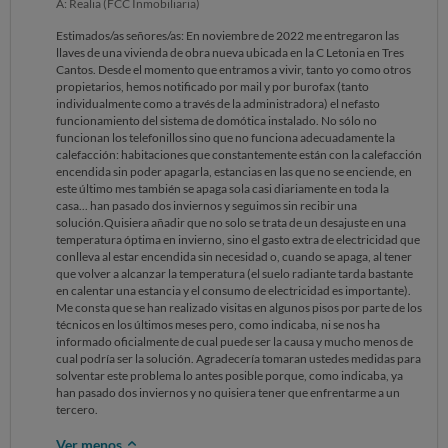
A: Realia (FCC Inmobiliaria)
Estimados/as señores/as: En noviembre de 2022 me entregaron las
llaves de una vivienda de obra nueva ubicada en la C Letonia en Tres
Cantos. Desde el momento que entramos a vivir, tanto yo como otros
propietarios, hemos notificado por mail y por burofax (tanto
individualmente como a través de la administradora) el nefasto
funcionamiento del sistema de domótica instalado. No sólo no
funcionan los telefonillos sino que no funciona adecuadamente la
calefacción: habitaciones que constantemente están con la calefacción
encendida sin poder apagarla, estancias en las que no se enciende, en
este último mes también se apaga sola casi diariamente en toda la
casa... han pasado dos inviernos y seguimos sin recibir una
solución.Quisiera añadir que no solo se trata de un desajuste en una
temperatura óptima en invierno, sino el gasto extra de electricidad que
conlleva al estar encendida sin necesidad o, cuando se apaga, al tener
que volver a alcanzar la temperatura (el suelo radiante tarda bastante
en calentar una estancia y el consumo de electricidad es importante).
Me consta que se han realizado visitas en algunos pisos por parte de los
técnicos en los últimos meses pero, como indicaba, ni se nos ha
informado oficialmente de cual puede ser la causa y mucho menos de
cual podría ser la solución. Agradecería tomaran ustedes medidas para
solventar este problema lo antes posible porque, como indicaba, ya
han pasado dos inviernos y no quisiera tener que enfrentarme a un
tercero.
Ver menos