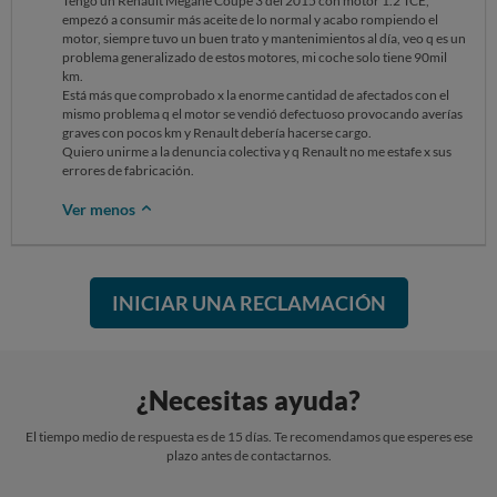
Tengo un Renault Megane Coupé 3 del 2015 con motor 1.2 TCE,
empezó a consumir más aceite de lo normal y acabo rompiendo el
motor, siempre tuvo un buen trato y mantenimientos al día, veo q es un
problema generalizado de estos motores, mi coche solo tiene 90mil
km.
Está más que comprobado x la enorme cantidad de afectados con el
mismo problema q el motor se vendió defectuoso provocando averías
graves con pocos km y Renault debería hacerse cargo.
Quiero unirme a la denuncia colectiva y q Renault no me estafe x sus
errores de fabricación.
Ver menos
INICIAR UNA RECLAMACIÓN
¿Necesitas ayuda?
El tiempo medio de respuesta es de 15 días. Te recomendamos que esperes ese
plazo antes de contactarnos.