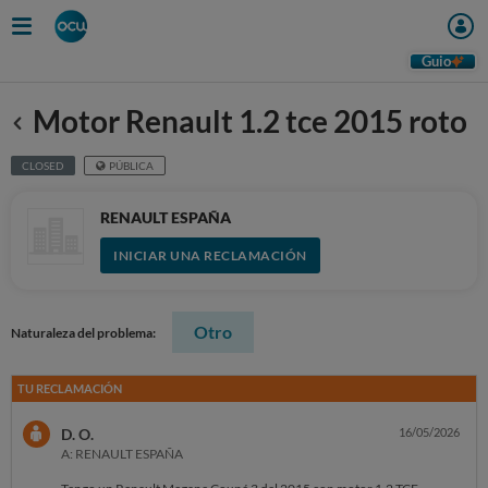
Guio
Motor Renault 1.2 tce 2015 roto
Anterior
CLOSED
PÚBLICA
RENAULT ESPAÑA
INICIAR UNA RECLAMACIÓN
Otro
Naturaleza del problema:
TU RECLAMACIÓN
D. O.
16/05/2026
A: RENAULT ESPAÑA