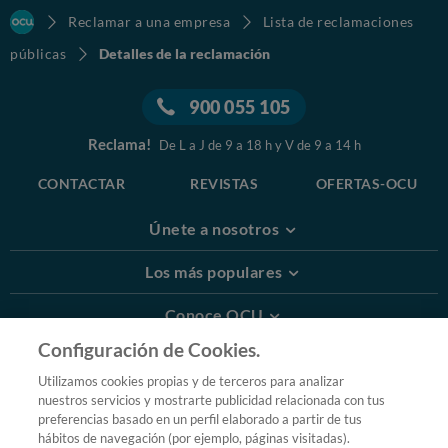
Reclamar a una empresa
Lista de reclamaciones
públicas
Detalles de la reclamación
900 055 105
Reclama!
De L a J de 9 a 18 h y V de 9 a 14 h
CONTACTAR
REVISTAS
OFERTAS-OCU
Únete a nosotros
Los más populares
Conoce OCU
Configuración de Cookies.
Más Información
Utilizamos cookies propias y de terceros para analizar
nuestros servicios y mostrarte publicidad relacionada con tus
© 2026 OCU
preferencias basado en un perfil elaborado a partir de tus
Condiciones generales de contratación de OCU
hábitos de navegación (por ejemplo, páginas visitadas).