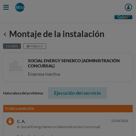
Guio
Montaje de la instalación
Anterior
CLOSED
PÚBLICA
SOCIAL ENERGY SENERCO (ADMINISTRACIÓN
CONCURSAL)
Empresa inactiva
Ejecución del servicio
Naturaleza del problema:
TU RECLAMACIÓN
C. A.
22/04/2026
A: Social Energy Senerco (Administración Concursal)