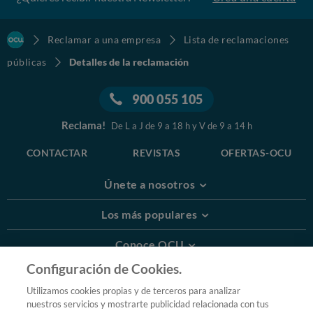
Reclamar a una empresa
Lista de reclamaciones
públicas
Detalles de la reclamación
900 055 105
Reclama!
De L a J de 9 a 18 h y V de 9 a 14 h
CONTACTAR
REVISTAS
OFERTAS-OCU
Únete a nosotros
Los más populares
Conoce OCU
Configuración de Cookies.
Más Información
Utilizamos cookies propias y de terceros para analizar
nuestros servicios y mostrarte publicidad relacionada con tus
© 2026 OCU