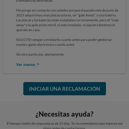
Estimados/as señores/as:
Me pongo en contacto con ustedes porque el pasado mes de junio de
2025 adquirimos unas placas solares, un "gate Away", y una batería.
Las placas y las baterías están instaladas correctamente, pero el "Gate
away" y la aplicación móvil, ni esta instalado, ni siquiera tenemos el
aparato en casa.
SOLICITO vengan a instalarlo cuanto antes para poder gestionar
nuestro gasto electrónico cuanto antes.
Sin otro particular, atentamente.
Ver menos
INICIAR UNA RECLAMACIÓN
¿Necesitas ayuda?
El tiempo medio de respuesta es de 15 días. Te recomendamos que esperes ese
plazo antes de contactarnos.