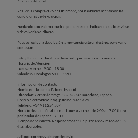
A: Palomo Madrid
Realice la compra el 26 de Diciembre, por navidades aceptando las
condiciones de devolución.
Hablando con Palomo Madrid por correo me indicaron que lo enviase
y devolverian el dinero.
Pues se realizo la devolución la mercancía esta en destino, pero ya no
contestan.
Estoy llamando a los datos de su web, pero siempre comunica:
Horario de Atención
Lunes a Viernes: 9:00 – 18:00
Sábados y Domingos: 9:00 – 12:00
Información de contacto
Nombre de la tienda: Palomo Madrid
Dirección: Carrer de Aragó, 287, 08009 Barcelona, España
Correo electrónico: info@palomo-madrid.es
Teléfono: +34 911 224 587
Horario de atención al cliente: Lunes a viernes, de 9:00 a 17:00 (hora
peninsular de España – CET)
Tiempo de respuesta: Respondemos en un plazo aproximado de 1–2
días laborables.
Adjunto correos y albarán de envio