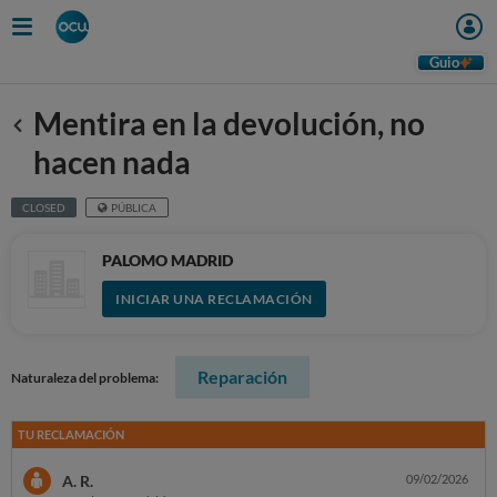
Guio
Mentira en la devolución, no
Anterior
hacen nada
CLOSED
PÚBLICA
PALOMO MADRID
INICIAR UNA RECLAMACIÓN
Reparación
Naturaleza del problema:
TU RECLAMACIÓN
A. R.
09/02/2026