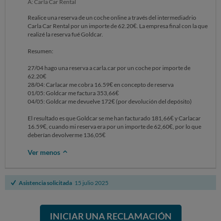
A: Carla Car Rental
Realice una reserva de un coche online a través del intermediadrio
Carla Car Rental por un importe de 62.20€. La empresa final con la que
realizé la reserva fué Goldcar.
Resumen:
27/04 hago una reserva a carla.car por un coche por importe de
62.20€
28/04: Carlacar me cobra 16.59€ en concepto de reserva
01/05: Goldcar me factura 353,66€
04/05: Goldcar me devuelve 172€ (por devolución del depósito)
El resultado es que Goldcar se me han facturado 181,66€ y Carlacar
16.59€, cuando mi reserva era por un importe de 62,60€, por lo que
deberían devolverme 136,05€
Ver menos
Asistencia solicitada
15 julio 2025
INICIAR UNA RECLAMACIÓN