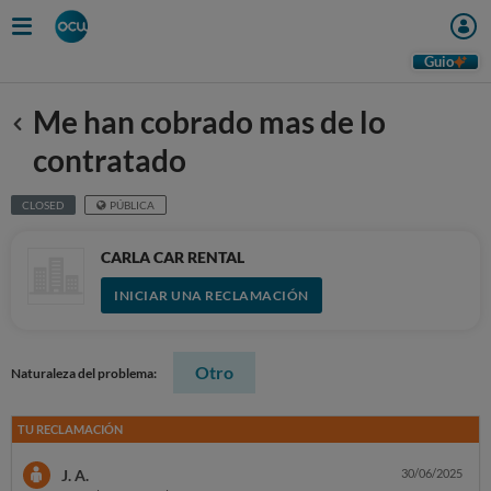
Guio
Me han cobrado mas de lo
Anterior
contratado
CLOSED
PÚBLICA
CARLA CAR RENTAL
INICIAR UNA RECLAMACIÓN
Otro
Naturaleza del problema:
TU RECLAMACIÓN
J. A.
30/06/2025