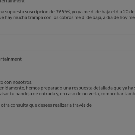
ntertainment
 supuesta suscripcion de 39.95€, yo ya me di de baja el dia 20 d
 que hay mucha trampa con los cobros me di de baja, a dia de hoy 
mal, quiero poner una reclamación del importe que me han quitado
ice.
ertainment
to con nosotros.
tenidamente, hemos preparado una respuesta detallada que ya ha s
sar tu bandeja de entrada y, en caso de no verla, comprobar tamb
tra consulta que desees realizar a través de