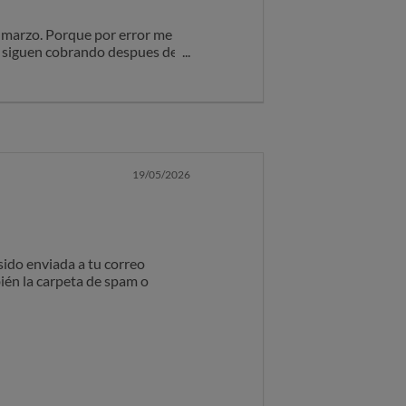
e marzo. Porque por error me
me siguen cobrando despues de
 los 39,95€. Presento pruebas
19/05/2026
ido enviada a tu correo
ién la carpeta de spam o