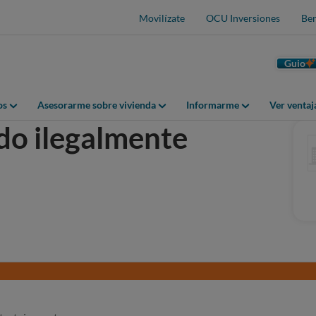
Movilízate
OCU Inversiones
Ben
Guio
os
Asesorarme sobre vivienda
Informarme
Ver venta
do ilegalmente