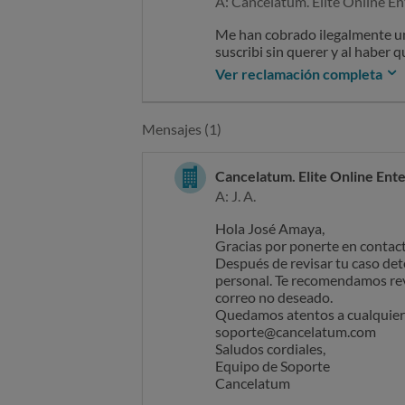
A: Cancelatum. Elite Online E
Me han cobrado ilegalmente una
suscribi sin querer y al haber
darme de baja. Esto no es nor
Ver reclamación completa
del cobro y la cancelación que h
Mensajes (1)
Cancelatum. Elite Online Ent
A: J. A.
Hola José Amaya,
Gracias por ponerte en contac
Después de revisar tu caso de
personal. Te recomendamos revi
correo no deseado.
Quedamos atentos a cualquier o
soporte@cancelatum.com
Saludos cordiales,
Equipo de Soporte
Cancelatum