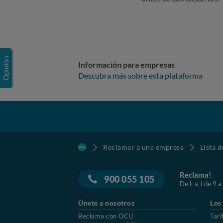
Información para empresas
Descubra más sobre esta plataforma
Reclamar a una empresa
Lista 
Reclama!
900 055 105
De L a J de 9 a
Únete a nosotros
Los
Reclama con OCU
Tari