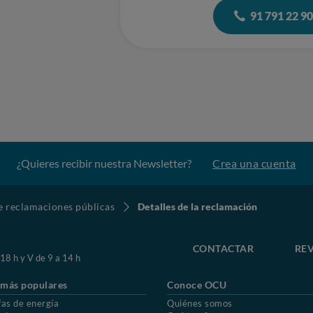
91 791 22 9
¿Quieres recibir nuestra Newsletter?
Crea una cuenta
de reclamaciones públicas
Detalles de la reclamación
CONTACTAR
REV
 18 h y V de 9 a 14 h
 más populares
Conoce OCU
fas de energía
Quiénes somos