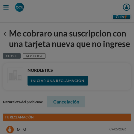
Guio
Me cobraro una suscripcion con
Anterior
una tarjeta nueva que no ingrese
CLOSED
PÚBLICA
NORDLETICS
INICIAR UNA RECLAMACIÓN
Cancelación
Naturaleza del problema:
TU RECLAMACIÓN
M. M.
09/05/2026