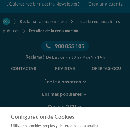
¿Quieres recibir nuestra Newsletter?
Crea una cuenta
Reclamar a una empresa
Lista de reclamaciones
públicas
Detalles de la reclamación
900 055 105
Reclama!
De L a J de 9 a 18 h y V de 9 a 14 h
CONTACTAR
REVISTAS
OFERTAS-OCU
Únete a nosotros
Los más populares
Conoce OCU
Configuración de Cookies.
Más Información
Utilizamos cookies propias y de terceros para analizar