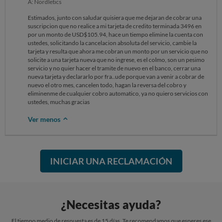
A: Nordletics
Estimados, junto con saludar quisiera que me dejaran de cobrar una
suscripcion que no realice a mi tarjeta de credito terminada 3496 en
por un monto de USD$105.94, hace un tiempo elimine la cuenta con
ustedes, solicitando la cancelacion absoluta del servicio, cambie la
tarjeta y resulta que ahora me cobran un monto por un servicio que no
solicite a una tarjeta nueva que no ingrese, es el colmo, son un pesimo
servicio y no quier hacer el tramite de nuevo en el banco, cerrar una
nueva tarjeta y declararlo por fra..ude porque van a venir a cobrar de
nuevo el otro mes, cancelen todo, hagan la reversa del cobro y
eliminenme de cualquier cobro automatico, ya no quiero servicios con
ustedes, muchas gracias
Ver menos
INICIAR UNA RECLAMACIÓN
¿Necesitas ayuda?
El tiempo medio de respuesta es de 15 días. Te recomendamos que esperes ese