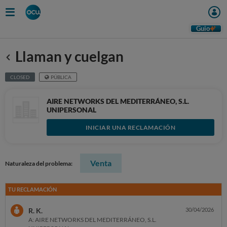
Guio
Llaman y cuelgan
Anterior
CLOSED
PÚBLICA
AIRE NETWORKS DEL MEDITERRÁNEO, S.L.
UNIPERSONAL
INICIAR UNA RECLAMACIÓN
Venta
Naturaleza del problema:
TU RECLAMACIÓN
R. K.
30/04/2026
A: AIRE NETWORKS DEL MEDITERRÁNEO, S.L.