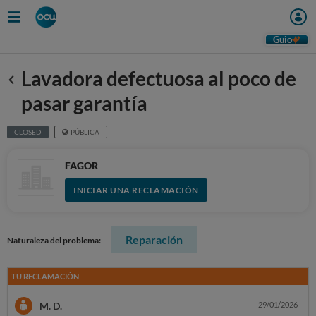
Guio
Lavadora defectuosa al poco de
Anterior
pasar garantía
CLOSED
PÚBLICA
FAGOR
INICIAR UNA RECLAMACIÓN
Reparación
Naturaleza del problema:
TU RECLAMACIÓN
M. D.
29/01/2026