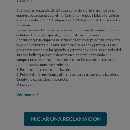
A: FAGOR
Buenos días, el pasado día 20 pasó por el domicilio el técnico de su
empresa para comprobar el mal funcionamiento de la lavadora de su
marca modelo 3FE7212, adquirida el 14/01/2022, instalada en fecha
posterior.
La evaluación del técnico hace constar que su mal funcionamiento es
debido a defecto del aparato, no por mal uso del mismo.
Considero que la empresa debería de hacerse cargo de este problema
ya que no es normal que una lavadora dure 4 años y justo vaya a dar
problemas cuando se ha agotado la garantía de 3 años, sobre todo si el
informe indica que hay un defecto en el aparato, y teniendo que
comprar una lavadora nueva dado el elevado coste de la reparación.
Adjunto los documentos siguientes :
1- Factura de la compra de la lavadora
2- Fotos del informe técnico al ir a hacer la reparación de la lavadora.
Quedo a la espera de su respuesta.
Un saludo.
Ver menos
INICIAR UNA RECLAMACIÓN